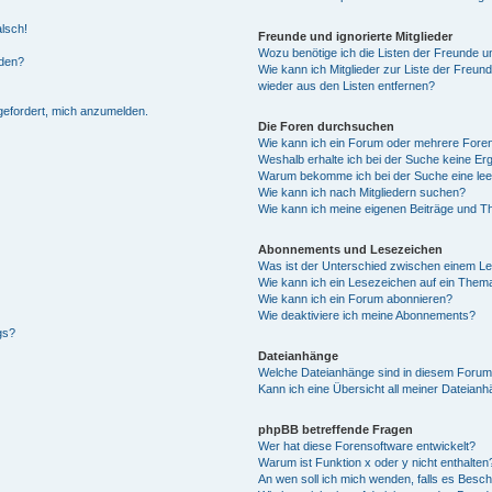
alsch!
Freunde und ignorierte Mitglieder
Wozu benötige ich die Listen der Freunde un
rden?
Wie kann ich Mitglieder zur Liste der Freund
wieder aus den Listen entfernen?
fgefordert, mich anzumelden.
Die Foren durchsuchen
Wie kann ich ein Forum oder mehrere For
Weshalb erhalte ich bei der Suche keine Er
Warum bekomme ich bei der Suche eine lee
Wie kann ich nach Mitgliedern suchen?
Wie kann ich meine eigenen Beiträge und T
Abonnements und Lesezeichen
Was ist der Unterschied zwischen einem L
Wie kann ich ein Lesezeichen auf ein Them
Wie kann ich ein Forum abonnieren?
Wie deaktiviere ich meine Abonnements?
gs?
Dateianhänge
Welche Dateianhänge sind in diesem Forum
Kann ich eine Übersicht all meiner Dateian
phpBB betreffende Fragen
Wer hat diese Forensoftware entwickelt?
Warum ist Funktion x oder y nicht enthalten
An wen soll ich mich wenden, falls es Besc