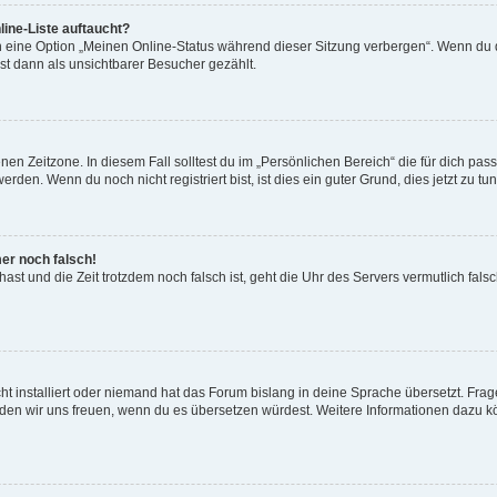
ine-Liste auftaucht?
n eine Option „Meinen Online-Status während dieser Sitzung verbergen“. Wenn du d
st dann als unsichtbarer Besucher gezählt.
en Zeitzone. In diesem Fall solltest du im „Persönlichen Bereich“ die für dich passe
den. Wenn du noch nicht registriert bist, ist dies ein guter Grund, dies jetzt zu tun
mer noch falsch!
t hast und die Zeit trotzdem noch falsch ist, geht die Uhr des Servers vermutlich fal
t installiert oder niemand hat das Forum bislang in deine Sprache übersetzt. Frag
, würden wir uns freuen, wenn du es übersetzen würdest. Weitere Informationen dazu