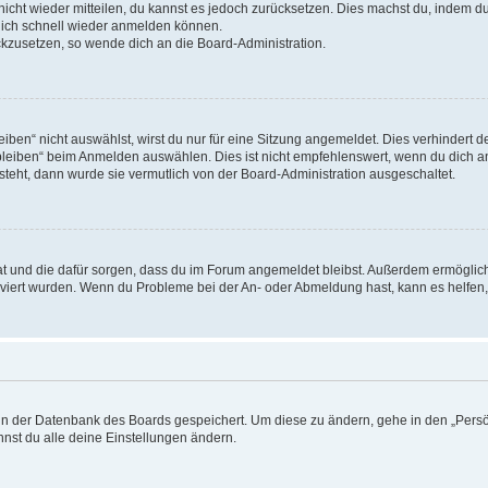
 nicht wieder mitteilen, du kannst es jedoch zurücksetzen. Dies machst du, indem 
 dich schnell wieder anmelden können.
ückzusetzen, so wende dich an die Board-Administration.
en“ nicht auswählst, wirst du nur für eine Sitzung angemeldet. Dies verhindert 
leiben“ beim Anmelden auswählen. Dies ist nicht empfehlenswert, wenn du dich an
 steht, dann wurde sie vermutlich von der Board-Administration ausgeschaltet.
 hat und die dafür sorgen, dass du im Forum angemeldet bleibst. Außerdem ermögli
tiviert wurden. Wenn du Probleme bei der An- oder Abmeldung hast, kann es helfen
n in der Datenbank des Boards gespeichert. Um diese zu ändern, gehe in den „Persö
nst du alle deine Einstellungen ändern.