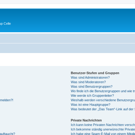
p Celle
Benutzer-Stufen und Gruppen
Was sind Administratoren?
Was sind Moderatoren?
Was sind Benutzergruppen?
Wo finde ich die Benutzergruppen und wie tr
Wie werde ich Gruppenleiter?
anmelden?!
Weshalb werden verschiedene Benutzergrupp
Was ist eine Hauptgruppe?
Was bedeutet der „Das Team“-Link auf der S
Private Nachrichten
Ich kann keine Privaten Nachrichten versch
Ich bekomme ständig unerwünschte Private
auftaucht?
Ich habe eine Spam-E-Mail von einem Mitgli