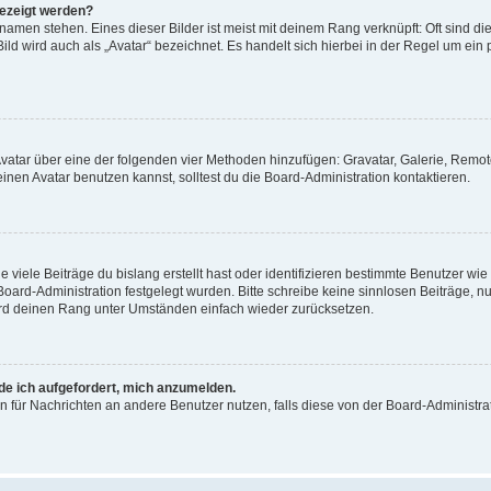
gezeigt werden?
amen stehen. Eines dieser Bilder ist meist mit deinem Rang verknüpft: Oft sind di
ld wird auch als „Avatar“ bezeichnet. Es handelt sich hierbei in der Regel um ein
 Avatar über eine der folgenden vier Methoden hinzufügen: Gravatar, Galerie, Rem
en Avatar benutzen kannst, solltest du die Board-Administration kontaktieren.
viele Beiträge du bislang erstellt hast oder identifizieren bestimmte Benutzer w
 Board-Administration festgelegt wurden. Bitte schreibe keine sinnlosen Beiträge
wird deinen Rang unter Umständen einfach wieder zurücksetzen.
rde ich aufgefordert, mich anzumelden.
ion für Nachrichten an andere Benutzer nutzen, falls diese von der Board-Administ