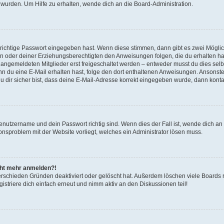
 wurden. Um Hilfe zu erhalten, wende dich an die Board-Administration.
 richtige Passwort eingegeben hast. Wenn diese stimmen, dann gibt es zwei Mögl
tern oder deiner Erziehungsberechtigten den Anweisungen folgen, die du erhalten ha
u angemeldeten Mitglieder erst freigeschaltet werden – entweder musst du dies selbs
. Wenn du eine E-Mail erhalten hast, folge den dort enthaltenen Anweisungen. Ansons
 dir sicher bist, dass deine E-Mail-Adresse korrekt eingegeben wurde, dann kontak
Benutzername und dein Passwort richtig sind. Wenn dies der Fall ist, wende dich a
ionsproblem mit der Website vorliegt, welches ein Administrator lösen muss.
icht mehr anmelden?!
erschieden Gründen deaktiviert oder gelöscht hat. Außerdem löschen viele Boards r
triere dich einfach erneut und nimm aktiv an den Diskussionen teil!