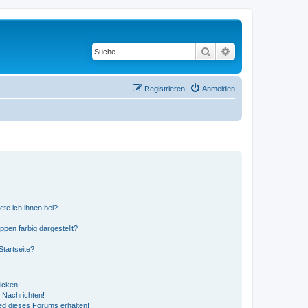
Suche
Erweiterte Suche
Registrieren
Anmelden
ete ich ihnen bei?
en farbig dargestellt?
tartseite?
icken!
 Nachrichten!
ed dieses Forums erhalten!