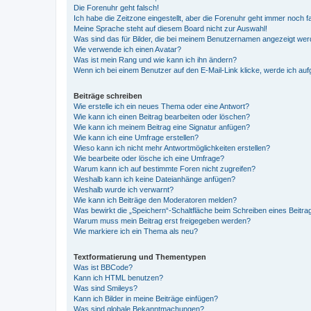
Die Forenuhr geht falsch!
Ich habe die Zeitzone eingestellt, aber die Forenuhr geht immer noch f
Meine Sprache steht auf diesem Board nicht zur Auswahl!
Was sind das für Bilder, die bei meinem Benutzernamen angezeigt we
Wie verwende ich einen Avatar?
Was ist mein Rang und wie kann ich ihn ändern?
Wenn ich bei einem Benutzer auf den E-Mail-Link klicke, werde ich au
Beiträge schreiben
Wie erstelle ich ein neues Thema oder eine Antwort?
Wie kann ich einen Beitrag bearbeiten oder löschen?
Wie kann ich meinem Beitrag eine Signatur anfügen?
Wie kann ich eine Umfrage erstellen?
Wieso kann ich nicht mehr Antwortmöglichkeiten erstellen?
Wie bearbeite oder lösche ich eine Umfrage?
Warum kann ich auf bestimmte Foren nicht zugreifen?
Weshalb kann ich keine Dateianhänge anfügen?
Weshalb wurde ich verwarnt?
Wie kann ich Beiträge den Moderatoren melden?
Was bewirkt die „Speichern“-Schaltfläche beim Schreiben eines Beitra
Warum muss mein Beitrag erst freigegeben werden?
Wie markiere ich ein Thema als neu?
Textformatierung und Thementypen
Was ist BBCode?
Kann ich HTML benutzen?
Was sind Smileys?
Kann ich Bilder in meine Beiträge einfügen?
Was sind globale Bekanntmachungen?