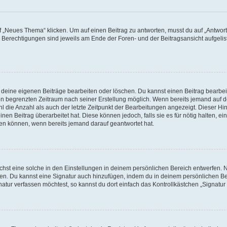
„Neues Thema“ klicken. Um auf einen Beitrag zu antworten, musst du auf „Antworte
e Berechtigungen sind jeweils am Ende der Foren- und der Beitragsansicht aufgeliste
r deine eigenen Beiträge bearbeiten oder löschen. Du kannst einen Beitrag bearbe
inen begrenzten Zeitraum nach seiner Erstellung möglich. Wenn bereits jemand auf de
 die Anzahl als auch der letzte Zeitpunkt der Bearbeitungen angezeigt. Dieser Hi
en Beitrag überarbeitet hat. Diese können jedoch, falls sie es für nötig halten, ei
hen können, wenn bereits jemand darauf geantwortet hat.
st eine solche in den Einstellungen in deinem persönlichen Bereich entwerfen. Na
eren. Du kannst eine Signatur auch hinzufügen, indem du in deinem persönlichen 
atur verfassen möchtest, so kannst du dort einfach das Kontrollkästchen „Signatu