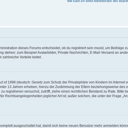
Wie kann ich einen Administrator des Board
istration dieses Forums entscheidet, ob du registriert sein musst, um Beiträge zu s
ung stehen: zum Beispiel Avatarbilder, Private Nachrichten, E-Mail-Versand an ander
 zahlreiche Vorteile bietet.
t of 1998 (deutsch: Gesetz zum Schutz der Privatsphäre von Kindern im Internet vo
unter 13 Jahren erheben, hierzu die Zustimmung der Eltern beziehungsweise des o
h zu registrieren versuchst, zutrifft, ziehe einen rechtlichen Beistand zu Rate. Bit
für Rechtsangelegenheiten jeglicher Art ist; außer solchen, die unter der Frage „
.
g komplett ausgeschaltet hat, damit sich keine neuen Benutzer mehr anmelden könn