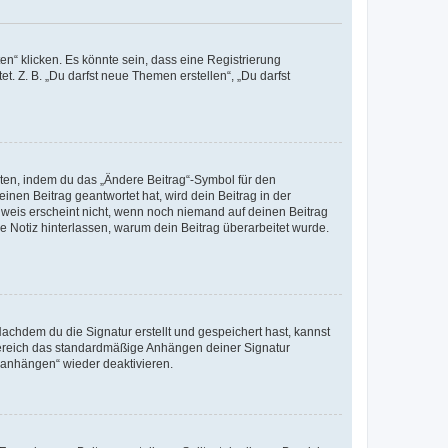
n“ klicken. Es könnte sein, dass eine Registrierung
t. Z. B. „Du darfst neue Themen erstellen“, „Du darfst
iten, indem du das „Ändere Beitrag“-Symbol für den
inen Beitrag geantwortet hat, wird dein Beitrag in der
nweis erscheint nicht, wenn noch niemand auf deinen Beitrag
ne Notiz hinterlassen, warum dein Beitrag überarbeitet wurde.
chdem du die Signatur erstellt und gespeichert hast, kannst
Bereich das standardmäßige Anhängen deiner Signatur
r anhängen“ wieder deaktivieren.