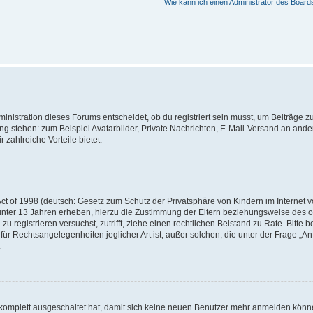
Wie kann ich einen Administrator des Board
istration dieses Forums entscheidet, ob du registriert sein musst, um Beiträge zu s
ung stehen: zum Beispiel Avatarbilder, Private Nachrichten, E-Mail-Versand an ander
 zahlreiche Vorteile bietet.
t of 1998 (deutsch: Gesetz zum Schutz der Privatsphäre von Kindern im Internet vo
unter 13 Jahren erheben, hierzu die Zustimmung der Eltern beziehungsweise des o
h zu registrieren versuchst, zutrifft, ziehe einen rechtlichen Beistand zu Rate. Bit
für Rechtsangelegenheiten jeglicher Art ist; außer solchen, die unter der Frage „
.
g komplett ausgeschaltet hat, damit sich keine neuen Benutzer mehr anmelden könn