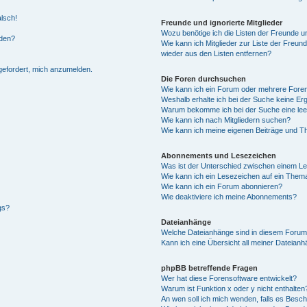
alsch!
Freunde und ignorierte Mitglieder
Wozu benötige ich die Listen der Freunde un
rden?
Wie kann ich Mitglieder zur Liste der Freund
wieder aus den Listen entfernen?
fgefordert, mich anzumelden.
Die Foren durchsuchen
Wie kann ich ein Forum oder mehrere For
Weshalb erhalte ich bei der Suche keine Er
Warum bekomme ich bei der Suche eine lee
Wie kann ich nach Mitgliedern suchen?
Wie kann ich meine eigenen Beiträge und T
Abonnements und Lesezeichen
Was ist der Unterschied zwischen einem L
Wie kann ich ein Lesezeichen auf ein Them
Wie kann ich ein Forum abonnieren?
Wie deaktiviere ich meine Abonnements?
gs?
Dateianhänge
Welche Dateianhänge sind in diesem Forum
Kann ich eine Übersicht all meiner Dateian
phpBB betreffende Fragen
Wer hat diese Forensoftware entwickelt?
Warum ist Funktion x oder y nicht enthalten
An wen soll ich mich wenden, falls es Besc