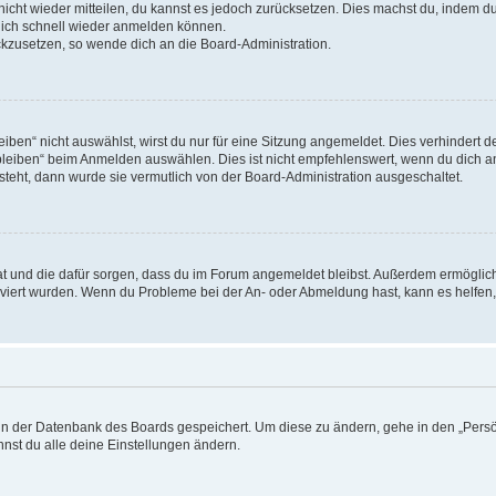
 nicht wieder mitteilen, du kannst es jedoch zurücksetzen. Dies machst du, indem 
 dich schnell wieder anmelden können.
ückzusetzen, so wende dich an die Board-Administration.
en“ nicht auswählst, wirst du nur für eine Sitzung angemeldet. Dies verhindert 
leiben“ beim Anmelden auswählen. Dies ist nicht empfehlenswert, wenn du dich an
 steht, dann wurde sie vermutlich von der Board-Administration ausgeschaltet.
 hat und die dafür sorgen, dass du im Forum angemeldet bleibst. Außerdem ermögli
tiviert wurden. Wenn du Probleme bei der An- oder Abmeldung hast, kann es helfen
n in der Datenbank des Boards gespeichert. Um diese zu ändern, gehe in den „Persö
nst du alle deine Einstellungen ändern.