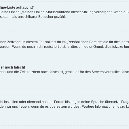
ine-Liste auftaucht?
n eine Option „Meinen Online-Status während dieser Sitzung verbergen“. Wenn du d
st dann als unsichtbarer Besucher gezählt.
en Zeitzone. In diesem Fall solltest du im „Persönlichen Bereich“ die für dich passe
den. Wenn du noch nicht registriert bist, ist dies ein guter Grund, dies jetzt zu tun
mer noch falsch!
t hast und die Zeit trotzdem noch falsch ist, geht die Uhr des Servers vermutlich fal
t installiert oder niemand hat das Forum bislang in deine Sprache übersetzt. Frag
, würden wir uns freuen, wenn du es übersetzen würdest. Weitere Informationen dazu