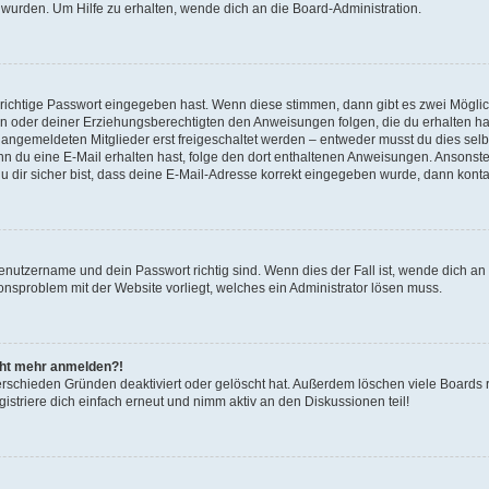
 wurden. Um Hilfe zu erhalten, wende dich an die Board-Administration.
 richtige Passwort eingegeben hast. Wenn diese stimmen, dann gibt es zwei Mögl
tern oder deiner Erziehungsberechtigten den Anweisungen folgen, die du erhalten ha
u angemeldeten Mitglieder erst freigeschaltet werden – entweder musst du dies selbs
. Wenn du eine E-Mail erhalten hast, folge den dort enthaltenen Anweisungen. Ansons
 dir sicher bist, dass deine E-Mail-Adresse korrekt eingegeben wurde, dann kontak
Benutzername und dein Passwort richtig sind. Wenn dies der Fall ist, wende dich a
ionsproblem mit der Website vorliegt, welches ein Administrator lösen muss.
icht mehr anmelden?!
erschieden Gründen deaktiviert oder gelöscht hat. Außerdem löschen viele Boards r
triere dich einfach erneut und nimm aktiv an den Diskussionen teil!