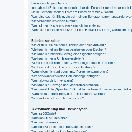
Die Forenuhr geht falsch!
Ich habe die Zeitzone eingestellt, aber die Forenuhr geht immer noch f
Meine Sprache steht auf diesem Board nicht zur Auswahl!
Was sind das für Bilder, die bei meinem Benutzernamen angezeigt we
Wie verwende ich einen Avatar?
Was ist mein Rang und wie kann ich ihn ändern?
Wenn ich bei einem Benutzer auf den E-Mail-Link klicke, werde ich au
Beiträge schreiben
Wie erstelle ich ein neues Thema oder eine Antwort?
Wie kann ich einen Beitrag bearbeiten oder löschen?
Wie kann ich meinem Beitrag eine Signatur anfügen?
Wie kann ich eine Umfrage erstellen?
Wieso kann ich nicht mehr Antwortmöglichkeiten erstellen?
Wie bearbeite oder lösche ich eine Umfrage?
Warum kann ich auf bestimmte Foren nicht zugreifen?
Weshalb kann ich keine Dateianhänge anfügen?
Weshalb wurde ich verwarnt?
Wie kann ich Beiträge den Moderatoren melden?
Was bewirkt die „Speichern“-Schaltfläche beim Schreiben eines Beitra
Warum muss mein Beitrag erst freigegeben werden?
Wie markiere ich ein Thema als neu?
Textformatierung und Thementypen
Was ist BBCode?
Kann ich HTML benutzen?
Was sind Smileys?
Kann ich Bilder in meine Beiträge einfügen?
Was sind globale Bekanntmachungen?