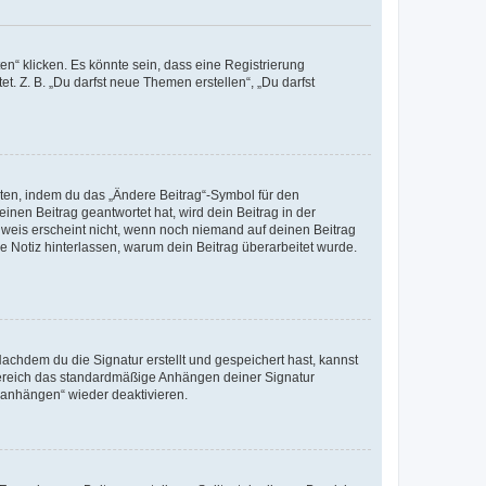
n“ klicken. Es könnte sein, dass eine Registrierung
t. Z. B. „Du darfst neue Themen erstellen“, „Du darfst
iten, indem du das „Ändere Beitrag“-Symbol für den
inen Beitrag geantwortet hat, wird dein Beitrag in der
nweis erscheint nicht, wenn noch niemand auf deinen Beitrag
ne Notiz hinterlassen, warum dein Beitrag überarbeitet wurde.
chdem du die Signatur erstellt und gespeichert hast, kannst
Bereich das standardmäßige Anhängen deiner Signatur
r anhängen“ wieder deaktivieren.