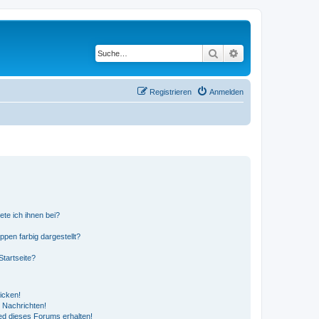
Suche
Erweiterte Suche
Registrieren
Anmelden
ete ich ihnen bei?
en farbig dargestellt?
tartseite?
icken!
 Nachrichten!
ed dieses Forums erhalten!