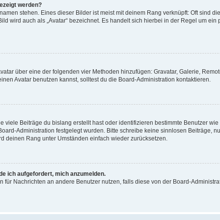
gezeigt werden?
amen stehen. Eines dieser Bilder ist meist mit deinem Rang verknüpft: Oft sind di
ld wird auch als „Avatar“ bezeichnet. Es handelt sich hierbei in der Regel um ein
 Avatar über eine der folgenden vier Methoden hinzufügen: Gravatar, Galerie, Rem
en Avatar benutzen kannst, solltest du die Board-Administration kontaktieren.
viele Beiträge du bislang erstellt hast oder identifizieren bestimmte Benutzer w
 Board-Administration festgelegt wurden. Bitte schreibe keine sinnlosen Beiträge
wird deinen Rang unter Umständen einfach wieder zurücksetzen.
rde ich aufgefordert, mich anzumelden.
ion für Nachrichten an andere Benutzer nutzen, falls diese von der Board-Administ