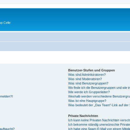
p Celle
Benutzer-Stufen und Gruppen
Was sind Administratoren?
Was sind Moderatoren?
Was sind Benutzergruppen?
Wo finde ich die Benutzergruppen und wie tr
Wie werde ich Gruppenleiter?
anmelden?!
Weshalb werden verschiedene Benutzergrupp
Was ist eine Hauptgruppe?
Was bedeutet der „Das Team“-Link auf der S
Private Nachrichten
Ich kann keine Privaten Nachrichten versch
Ich bekomme ständig unerwünschte Private
auftaucht?
Ich habe eine Spam-E-Mail von einem Mitgli