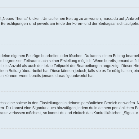
„Neues Thema“ klicken. Um auf einen Beitrag zu antworten, musst du auf „Antworte
e Berechtigungen sind jeweils am Ende der Foren- und der Beitragsansicht aufgeliste
r deine eigenen Beiträge bearbeiten oder löschen. Du kannst einen Beitrag bearbe
inen begrenzten Zeitraum nach seiner Erstellung möglich. Wenn bereits jemand auf de
 die Anzahl als auch der letzte Zeitpunkt der Bearbeitungen angezeigt. Dieser Hi
en Beitrag überarbeitet hat. Diese können jedoch, falls sie es für nötig halten, ei
hen können, wenn bereits jemand darauf geantwortet hat.
st eine solche in den Einstellungen in deinem persönlichen Bereich entwerfen. Na
eren. Du kannst eine Signatur auch hinzufügen, indem du in deinem persönlichen 
atur verfassen möchtest, so kannst du dort einfach das Kontrollkästchen „Signatu