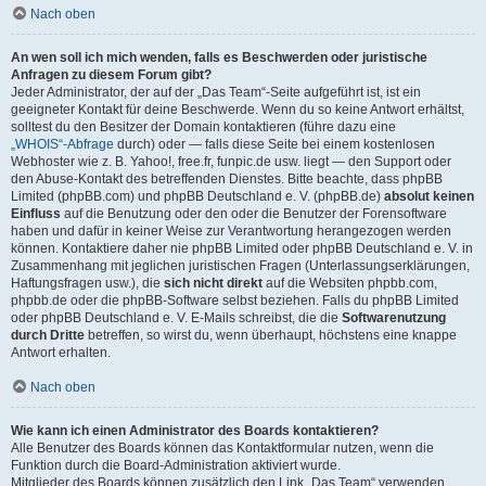
Nach oben
An wen soll ich mich wenden, falls es Beschwerden oder juristische
Anfragen zu diesem Forum gibt?
Jeder Administrator, der auf der „Das Team“-Seite aufgeführt ist, ist ein
geeigneter Kontakt für deine Beschwerde. Wenn du so keine Antwort erhältst,
solltest du den Besitzer der Domain kontaktieren (führe dazu eine
„WHOIS“-Abfrage
durch) oder — falls diese Seite bei einem kostenlosen
Webhoster wie z. B. Yahoo!, free.fr, funpic.de usw. liegt — den Support oder
den Abuse-Kontakt des betreffenden Dienstes. Bitte beachte, dass phpBB
Limited (phpBB.com) und phpBB Deutschland e. V. (phpBB.de)
absolut keinen
Einfluss
auf die Benutzung oder den oder die Benutzer der Forensoftware
haben und dafür in keiner Weise zur Verantwortung herangezogen werden
können. Kontaktiere daher nie phpBB Limited oder phpBB Deutschland e. V. in
Zusammenhang mit jeglichen juristischen Fragen (Unterlassungserklärungen,
Haftungsfragen usw.), die
sich nicht direkt
auf die Websiten phpbb.com,
phpbb.de oder die phpBB-Software selbst beziehen. Falls du phpBB Limited
oder phpBB Deutschland e. V. E-Mails schreibst, die die
Softwarenutzung
durch Dritte
betreffen, so wirst du, wenn überhaupt, höchstens eine knappe
Antwort erhalten.
Nach oben
Wie kann ich einen Administrator des Boards kontaktieren?
Alle Benutzer des Boards können das Kontaktformular nutzen, wenn die
Funktion durch die Board-Administration aktiviert wurde.
Mitglieder des Boards können zusätzlich den Link „Das Team“ verwenden.