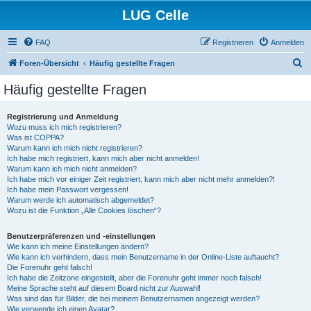
LUG Celle
FAQ
Registrieren
Anmelden
S
Foren-Übersicht
Häufig gestellte Fragen
u
Häufig gestellte Fragen
c
h
Registrierung und Anmeldung
Wozu muss ich mich registrieren?
e
Was ist COPPA?
Warum kann ich mich nicht registrieren?
Ich habe mich registriert, kann mich aber nicht anmelden!
Warum kann ich mich nicht anmelden?
Ich habe mich vor einiger Zeit registriert, kann mich aber nicht mehr anmelden?!
Ich habe mein Passwort vergessen!
Warum werde ich automatisch abgemeldet?
Wozu ist die Funktion „Alle Cookies löschen“?
Benutzerpräferenzen und -einstellungen
Wie kann ich meine Einstellungen ändern?
Wie kann ich verhindern, dass mein Benutzername in der Online-Liste auftaucht?
Die Forenuhr geht falsch!
Ich habe die Zeitzone eingestellt, aber die Forenuhr geht immer noch falsch!
Meine Sprache steht auf diesem Board nicht zur Auswahl!
Was sind das für Bilder, die bei meinem Benutzernamen angezeigt werden?
Wie verwende ich einen Avatar?