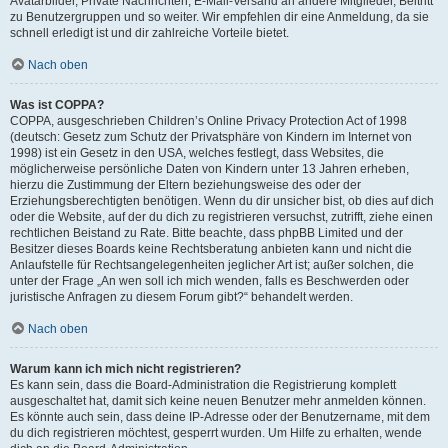
Avatarbilder, Private Nachrichten, E-Mail-Versand an andere Mitglieder, Beitritt
zu Benutzergruppen und so weiter. Wir empfehlen dir eine Anmeldung, da sie
schnell erledigt ist und dir zahlreiche Vorteile bietet.
Nach oben
Was ist COPPA?
COPPA, ausgeschrieben Children’s Online Privacy Protection Act of 1998
(deutsch: Gesetz zum Schutz der Privatsphäre von Kindern im Internet von
1998) ist ein Gesetz in den USA, welches festlegt, dass Websites, die
möglicherweise persönliche Daten von Kindern unter 13 Jahren erheben,
hierzu die Zustimmung der Eltern beziehungsweise des oder der
Erziehungsberechtigten benötigen. Wenn du dir unsicher bist, ob dies auf dich
oder die Website, auf der du dich zu registrieren versuchst, zutrifft, ziehe einen
rechtlichen Beistand zu Rate. Bitte beachte, dass phpBB Limited und der
Besitzer dieses Boards keine Rechtsberatung anbieten kann und nicht die
Anlaufstelle für Rechtsangelegenheiten jeglicher Art ist; außer solchen, die
unter der Frage „An wen soll ich mich wenden, falls es Beschwerden oder
juristische Anfragen zu diesem Forum gibt?“ behandelt werden.
Nach oben
Warum kann ich mich nicht registrieren?
Es kann sein, dass die Board-Administration die Registrierung komplett
ausgeschaltet hat, damit sich keine neuen Benutzer mehr anmelden können.
Es könnte auch sein, dass deine IP-Adresse oder der Benutzername, mit dem
du dich registrieren möchtest, gesperrt wurden. Um Hilfe zu erhalten, wende