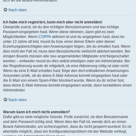
dich an die Board-Administration.
Nach oben
Ich habe mich registriert, kann mich aber nicht anmelden!
Überprüfe zuerst, ob du den richtigen Benutzernamen und das richtige
Passwort eingegeben hast. Wenn diese stimmen, dann gibt es zwei
Möglichkeiten. Wenn
COPPA
aktiviert ist und du angegeben hast, dass du
unter 13 Jahre alt bist, musst du bzw. einer deiner Eltern oder deiner
Erziehungsberechtigten den Anweisungen folgen, die du erhalten hast. Wenn
dies nicht der Fall ist, muss dein Benutzerkonto vielleicht aktiviert werden. Bei
einigen Boards müssen alle neu angemeldeten Mitglieder erst freigeschaltet
werden – entweder musst du dies selbst erledigen oder ein Administrator. Bei
der Registrierung wurde dir mitgeteilt, ob eine Aktivierung nötig ist oder nicht.
Wenn du eine E-Mail erhalten hast, folge den dort enthaltenen Anweisungen.
Ansonsten prüfe, ob du deine E-Mail-Adresse korrekt eingegeben hast oder
die E-Mail von einem Spam-Filter blockiert wurde. Wenn du dir sicher bist,
dass deine E-Mail-Adresse korrekt eingegeben wurde, dann kontaktiere einen
Administrator.
Nach oben
Warum kann ich mich nicht anmelden?
Dafür gibt es viele mögliche Gründe. Prüfe zunächst, ob dein Benutzername
und dein Passwort richtig sind. Wenn dies der Fall ist, wende dich an einen
Board-Administrator, um sicherzugehen, dass du nicht gesperrt wurdest. Es ist
ebenfalls möglich, dass ein Konfigurationsproblem mit der Website vorliegt,