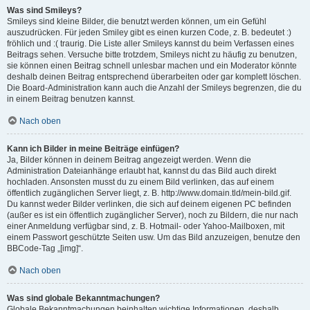
Was sind Smileys?
Smileys sind kleine Bilder, die benutzt werden können, um ein Gefühl
auszudrücken. Für jeden Smiley gibt es einen kurzen Code, z. B. bedeutet :)
fröhlich und :( traurig. Die Liste aller Smileys kannst du beim Verfassen eines
Beitrags sehen. Versuche bitte trotzdem, Smileys nicht zu häufig zu benutzen,
sie können einen Beitrag schnell unlesbar machen und ein Moderator könnte
deshalb deinen Beitrag entsprechend überarbeiten oder gar komplett löschen.
Die Board-Administration kann auch die Anzahl der Smileys begrenzen, die du
in einem Beitrag benutzen kannst.
Nach oben
Kann ich Bilder in meine Beiträge einfügen?
Ja, Bilder können in deinem Beitrag angezeigt werden. Wenn die
Administration Dateianhänge erlaubt hat, kannst du das Bild auch direkt
hochladen. Ansonsten musst du zu einem Bild verlinken, das auf einem
öffentlich zugänglichen Server liegt, z. B. http://www.domain.tld/mein-bild.gif.
Du kannst weder Bilder verlinken, die sich auf deinem eigenen PC befinden
(außer es ist ein öffentlich zugänglicher Server), noch zu Bildern, die nur nach
einer Anmeldung verfügbar sind, z. B. Hotmail- oder Yahoo-Mailboxen, mit
einem Passwort geschützte Seiten usw. Um das Bild anzuzeigen, benutze den
BBCode-Tag „[img]“.
Nach oben
Was sind globale Bekanntmachungen?
Globale Bekanntmachungen beinhalten wichtige Informationen, deshalb