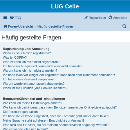
LUG Celle
FAQ
Registrieren
Anmelden
S
Foren-Übersicht
Häufig gestellte Fragen
u
Häufig gestellte Fragen
c
h
Registrierung und Anmeldung
Wozu muss ich mich registrieren?
e
Was ist COPPA?
Warum kann ich mich nicht registrieren?
Ich habe mich registriert, kann mich aber nicht anmelden!
Warum kann ich mich nicht anmelden?
Ich habe mich vor einiger Zeit registriert, kann mich aber nicht mehr anmelden?!
Ich habe mein Passwort vergessen!
Warum werde ich automatisch abgemeldet?
Wozu ist die Funktion „Alle Cookies löschen“?
Benutzerpräferenzen und -einstellungen
Wie kann ich meine Einstellungen ändern?
Wie kann ich verhindern, dass mein Benutzername in der Online-Liste auftaucht?
Die Forenuhr geht falsch!
Ich habe die Zeitzone eingestellt, aber die Forenuhr geht immer noch falsch!
Meine Sprache steht auf diesem Board nicht zur Auswahl!
Was sind das für Bilder, die bei meinem Benutzernamen angezeigt werden?
Wie verwende ich einen Avatar?