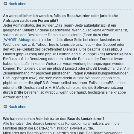
Nach oben
An wen soll ich mich wenden, falls es Beschwerden oder juristische
Anfragen zu diesem Forum gibt?
Jeder Administrator, der auf der „Das Team“-Seite aufgeführt ist, ist ein
geeigneter Kontakt für deine Beschwerde. Wenn du so keine Antwort erhältst,
solltest du den Besitzer der Domain kontaktieren (führe dazu eine
„WHOIS“-Abfrage
durch) oder — falls diese Seite bei einem kostenlosen
Webhoster wie z. B. Yahoo!, free.fr, funpic.de usw. liegt — den Support oder
den Abuse-Kontakt des betreffenden Dienstes. Bitte beachte, dass phpBB
Limited (phpBB.com) und phpBB Deutschland e. V. (phpBB.de)
absolut keinen
Einfluss
auf die Benutzung oder den oder die Benutzer der Forensoftware
haben und dafür in keiner Weise zur Verantwortung herangezogen werden
können. Kontaktiere daher nie phpBB Limited oder phpBB Deutschland e. V. in
Zusammenhang mit jeglichen juristischen Fragen (Unterlassungserklärungen,
Haftungsfragen usw.), die
sich nicht direkt
auf die Websiten phpbb.com,
phpbb.de oder die phpBB-Software selbst beziehen. Falls du phpBB Limited
oder phpBB Deutschland e. V. E-Mails schreibst, die die
Softwarenutzung
durch Dritte
betreffen, so wirst du, wenn überhaupt, höchstens eine knappe
Antwort erhalten.
Nach oben
Wie kann ich einen Administrator des Boards kontaktieren?
Alle Benutzer des Boards können das Kontaktformular nutzen, wenn die
Funktion durch die Board-Administration aktiviert wurde.
Mitglieder des Boards können zusätzlich den Link „Das Team“ verwenden.