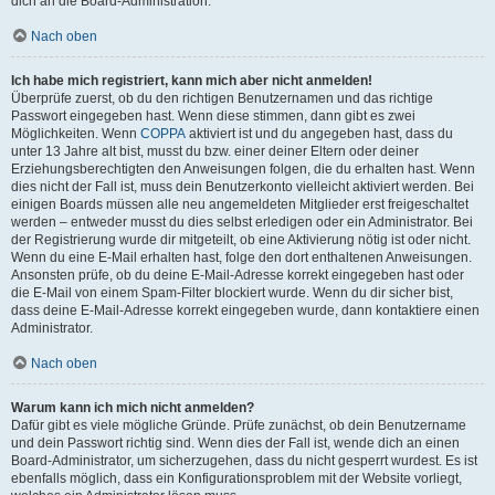
dich an die Board-Administration.
Nach oben
Ich habe mich registriert, kann mich aber nicht anmelden!
Überprüfe zuerst, ob du den richtigen Benutzernamen und das richtige
Passwort eingegeben hast. Wenn diese stimmen, dann gibt es zwei
Möglichkeiten. Wenn
COPPA
aktiviert ist und du angegeben hast, dass du
unter 13 Jahre alt bist, musst du bzw. einer deiner Eltern oder deiner
Erziehungsberechtigten den Anweisungen folgen, die du erhalten hast. Wenn
dies nicht der Fall ist, muss dein Benutzerkonto vielleicht aktiviert werden. Bei
einigen Boards müssen alle neu angemeldeten Mitglieder erst freigeschaltet
werden – entweder musst du dies selbst erledigen oder ein Administrator. Bei
der Registrierung wurde dir mitgeteilt, ob eine Aktivierung nötig ist oder nicht.
Wenn du eine E-Mail erhalten hast, folge den dort enthaltenen Anweisungen.
Ansonsten prüfe, ob du deine E-Mail-Adresse korrekt eingegeben hast oder
die E-Mail von einem Spam-Filter blockiert wurde. Wenn du dir sicher bist,
dass deine E-Mail-Adresse korrekt eingegeben wurde, dann kontaktiere einen
Administrator.
Nach oben
Warum kann ich mich nicht anmelden?
Dafür gibt es viele mögliche Gründe. Prüfe zunächst, ob dein Benutzername
und dein Passwort richtig sind. Wenn dies der Fall ist, wende dich an einen
Board-Administrator, um sicherzugehen, dass du nicht gesperrt wurdest. Es ist
ebenfalls möglich, dass ein Konfigurationsproblem mit der Website vorliegt,