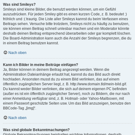
Was sind Smileys?
Smileys sind kleine Bilder, die benutzt werden können, um ein Gefühl
auszudrücken. Für jeden Smiley gibt es einen kurzen Code, z. B. bedeutet :)
fröhlich und :( traurig. Die Liste aller Smileys kannst du beim Verfassen eines
Beitrags sehen. Versuche bitte trotzdem, Smileys nicht zu häufig zu benutzen,
sie können einen Beitrag schnell unlesbar machen und ein Moderator könnte
deshalb deinen Beitrag entsprechend überarbeiten oder gar komplett löschen.
Die Board-Administration kann auch die Anzahl der Smileys begrenzen, die du
in einem Beitrag benutzen kannst.
Nach oben
Kann ich Bilder in meine Beiträge einfügen?
Ja, Bilder können in deinem Beitrag angezeigt werden. Wenn die
Administration Dateianhänge erlaubt hat, kannst du das Bild auch direkt
hochladen. Ansonsten musst du zu einem Bild verlinken, das auf einem
öffentlich zugänglichen Server liegt, z. B. http://www.domain.tld/mein-bild.gif.
Du kannst weder Bilder verlinken, die sich auf deinem eigenen PC befinden
(außer es ist ein öffentlich zugänglicher Server), noch zu Bildern, die nur nach
einer Anmeldung verfügbar sind, z. B. Hotmail- oder Yahoo-Mailboxen, mit
einem Passwort geschützte Seiten usw. Um das Bild anzuzeigen, benutze den
BBCode-Tag „[img]“.
Nach oben
Was sind globale Bekanntmachungen?
Globale Bekanntmachungen beinhalten wichtige Informationen, deshalb