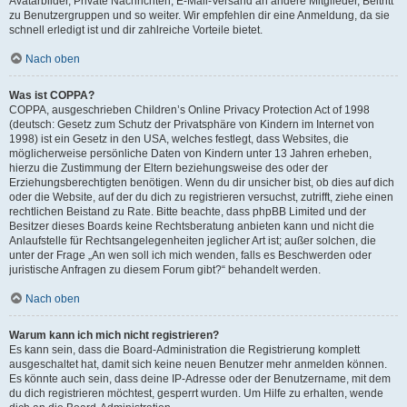
Avatarbilder, Private Nachrichten, E-Mail-Versand an andere Mitglieder, Beitritt
zu Benutzergruppen und so weiter. Wir empfehlen dir eine Anmeldung, da sie
schnell erledigt ist und dir zahlreiche Vorteile bietet.
Nach oben
Was ist COPPA?
COPPA, ausgeschrieben Children’s Online Privacy Protection Act of 1998
(deutsch: Gesetz zum Schutz der Privatsphäre von Kindern im Internet von
1998) ist ein Gesetz in den USA, welches festlegt, dass Websites, die
möglicherweise persönliche Daten von Kindern unter 13 Jahren erheben,
hierzu die Zustimmung der Eltern beziehungsweise des oder der
Erziehungsberechtigten benötigen. Wenn du dir unsicher bist, ob dies auf dich
oder die Website, auf der du dich zu registrieren versuchst, zutrifft, ziehe einen
rechtlichen Beistand zu Rate. Bitte beachte, dass phpBB Limited und der
Besitzer dieses Boards keine Rechtsberatung anbieten kann und nicht die
Anlaufstelle für Rechtsangelegenheiten jeglicher Art ist; außer solchen, die
unter der Frage „An wen soll ich mich wenden, falls es Beschwerden oder
juristische Anfragen zu diesem Forum gibt?“ behandelt werden.
Nach oben
Warum kann ich mich nicht registrieren?
Es kann sein, dass die Board-Administration die Registrierung komplett
ausgeschaltet hat, damit sich keine neuen Benutzer mehr anmelden können.
Es könnte auch sein, dass deine IP-Adresse oder der Benutzername, mit dem
du dich registrieren möchtest, gesperrt wurden. Um Hilfe zu erhalten, wende