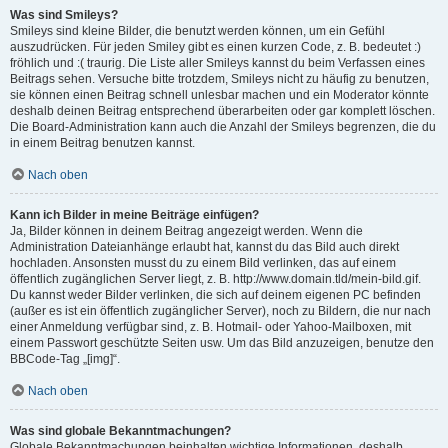
Was sind Smileys?
Smileys sind kleine Bilder, die benutzt werden können, um ein Gefühl
auszudrücken. Für jeden Smiley gibt es einen kurzen Code, z. B. bedeutet :)
fröhlich und :( traurig. Die Liste aller Smileys kannst du beim Verfassen eines
Beitrags sehen. Versuche bitte trotzdem, Smileys nicht zu häufig zu benutzen,
sie können einen Beitrag schnell unlesbar machen und ein Moderator könnte
deshalb deinen Beitrag entsprechend überarbeiten oder gar komplett löschen.
Die Board-Administration kann auch die Anzahl der Smileys begrenzen, die du
in einem Beitrag benutzen kannst.
Nach oben
Kann ich Bilder in meine Beiträge einfügen?
Ja, Bilder können in deinem Beitrag angezeigt werden. Wenn die
Administration Dateianhänge erlaubt hat, kannst du das Bild auch direkt
hochladen. Ansonsten musst du zu einem Bild verlinken, das auf einem
öffentlich zugänglichen Server liegt, z. B. http://www.domain.tld/mein-bild.gif.
Du kannst weder Bilder verlinken, die sich auf deinem eigenen PC befinden
(außer es ist ein öffentlich zugänglicher Server), noch zu Bildern, die nur nach
einer Anmeldung verfügbar sind, z. B. Hotmail- oder Yahoo-Mailboxen, mit
einem Passwort geschützte Seiten usw. Um das Bild anzuzeigen, benutze den
BBCode-Tag „[img]“.
Nach oben
Was sind globale Bekanntmachungen?
Globale Bekanntmachungen beinhalten wichtige Informationen, deshalb