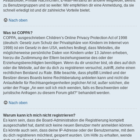
Avatarbilder, Private Nachrichten, E-Mail-Versand an andere Mitglieder, Beitritt
zu Benutzergruppen und so weiter. Wir empfehlen dir eine Anmeldung, da sie
schnell erledigt ist und dir zahlreiche Vorteile bietet.
Nach oben
Was ist COPPA?
COPPA, ausgeschrieben Children’s Online Privacy Protection Act of 1998
(deutsch: Gesetz zum Schutz der Privatsphäre von Kindern im Internet von
1998) ist ein Gesetz in den USA, welches festlegt, dass Websites, die
möglicherweise persönliche Daten von Kindern unter 13 Jahren erheben,
hierzu die Zustimmung der Eltern beziehungsweise des oder der
Erziehungsberechtigten benötigen. Wenn du dir unsicher bist, ob dies auf dich
oder die Website, auf der du dich zu registrieren versuchst, zutrifft, ziehe einen
rechtlichen Beistand zu Rate. Bitte beachte, dass phpBB Limited und der
Besitzer dieses Boards keine Rechtsberatung anbieten kann und nicht die
Anlaufstelle für Rechtsangelegenheiten jeglicher Art ist; außer solchen, die
unter der Frage „An wen soll ich mich wenden, falls es Beschwerden oder
juristische Anfragen zu diesem Forum gibt?“ behandelt werden.
Nach oben
Warum kann ich mich nicht registrieren?
Es kann sein, dass die Board-Administration die Registrierung komplett
ausgeschaltet hat, damit sich keine neuen Benutzer mehr anmelden können.
Es könnte auch sein, dass deine IP-Adresse oder der Benutzername, mit dem
du dich registrieren möchtest, gesperrt wurden. Um Hilfe zu erhalten, wende