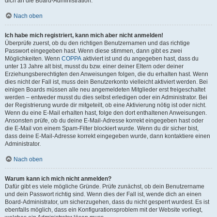
dich an die Board-Administration.
Nach oben
Ich habe mich registriert, kann mich aber nicht anmelden!
Überprüfe zuerst, ob du den richtigen Benutzernamen und das richtige
Passwort eingegeben hast. Wenn diese stimmen, dann gibt es zwei
Möglichkeiten. Wenn
COPPA
aktiviert ist und du angegeben hast, dass du
unter 13 Jahre alt bist, musst du bzw. einer deiner Eltern oder deiner
Erziehungsberechtigten den Anweisungen folgen, die du erhalten hast. Wenn
dies nicht der Fall ist, muss dein Benutzerkonto vielleicht aktiviert werden. Bei
einigen Boards müssen alle neu angemeldeten Mitglieder erst freigeschaltet
werden – entweder musst du dies selbst erledigen oder ein Administrator. Bei
der Registrierung wurde dir mitgeteilt, ob eine Aktivierung nötig ist oder nicht.
Wenn du eine E-Mail erhalten hast, folge den dort enthaltenen Anweisungen.
Ansonsten prüfe, ob du deine E-Mail-Adresse korrekt eingegeben hast oder
die E-Mail von einem Spam-Filter blockiert wurde. Wenn du dir sicher bist,
dass deine E-Mail-Adresse korrekt eingegeben wurde, dann kontaktiere einen
Administrator.
Nach oben
Warum kann ich mich nicht anmelden?
Dafür gibt es viele mögliche Gründe. Prüfe zunächst, ob dein Benutzername
und dein Passwort richtig sind. Wenn dies der Fall ist, wende dich an einen
Board-Administrator, um sicherzugehen, dass du nicht gesperrt wurdest. Es ist
ebenfalls möglich, dass ein Konfigurationsproblem mit der Website vorliegt,