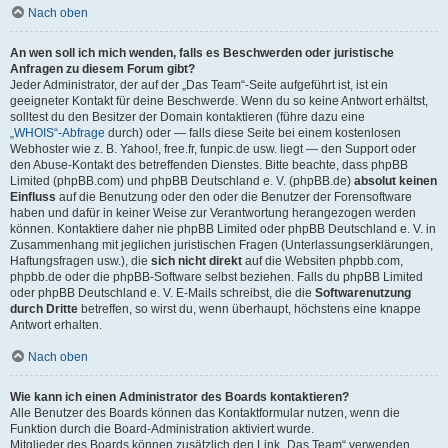
Nach oben
An wen soll ich mich wenden, falls es Beschwerden oder juristische
Anfragen zu diesem Forum gibt?
Jeder Administrator, der auf der „Das Team“-Seite aufgeführt ist, ist ein
geeigneter Kontakt für deine Beschwerde. Wenn du so keine Antwort erhältst,
solltest du den Besitzer der Domain kontaktieren (führe dazu eine
„WHOIS“-Abfrage
durch) oder — falls diese Seite bei einem kostenlosen
Webhoster wie z. B. Yahoo!, free.fr, funpic.de usw. liegt — den Support oder
den Abuse-Kontakt des betreffenden Dienstes. Bitte beachte, dass phpBB
Limited (phpBB.com) und phpBB Deutschland e. V. (phpBB.de)
absolut keinen
Einfluss
auf die Benutzung oder den oder die Benutzer der Forensoftware
haben und dafür in keiner Weise zur Verantwortung herangezogen werden
können. Kontaktiere daher nie phpBB Limited oder phpBB Deutschland e. V. in
Zusammenhang mit jeglichen juristischen Fragen (Unterlassungserklärungen,
Haftungsfragen usw.), die
sich nicht direkt
auf die Websiten phpbb.com,
phpbb.de oder die phpBB-Software selbst beziehen. Falls du phpBB Limited
oder phpBB Deutschland e. V. E-Mails schreibst, die die
Softwarenutzung
durch Dritte
betreffen, so wirst du, wenn überhaupt, höchstens eine knappe
Antwort erhalten.
Nach oben
Wie kann ich einen Administrator des Boards kontaktieren?
Alle Benutzer des Boards können das Kontaktformular nutzen, wenn die
Funktion durch die Board-Administration aktiviert wurde.
Mitglieder des Boards können zusätzlich den Link „Das Team“ verwenden.