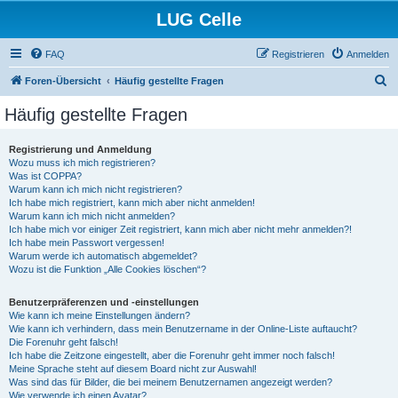
LUG Celle
FAQ
Registrieren
Anmelden
S
Foren-Übersicht
Häufig gestellte Fragen
u
Häufig gestellte Fragen
c
h
Registrierung und Anmeldung
Wozu muss ich mich registrieren?
e
Was ist COPPA?
Warum kann ich mich nicht registrieren?
Ich habe mich registriert, kann mich aber nicht anmelden!
Warum kann ich mich nicht anmelden?
Ich habe mich vor einiger Zeit registriert, kann mich aber nicht mehr anmelden?!
Ich habe mein Passwort vergessen!
Warum werde ich automatisch abgemeldet?
Wozu ist die Funktion „Alle Cookies löschen“?
Benutzerpräferenzen und -einstellungen
Wie kann ich meine Einstellungen ändern?
Wie kann ich verhindern, dass mein Benutzername in der Online-Liste auftaucht?
Die Forenuhr geht falsch!
Ich habe die Zeitzone eingestellt, aber die Forenuhr geht immer noch falsch!
Meine Sprache steht auf diesem Board nicht zur Auswahl!
Was sind das für Bilder, die bei meinem Benutzernamen angezeigt werden?
Wie verwende ich einen Avatar?