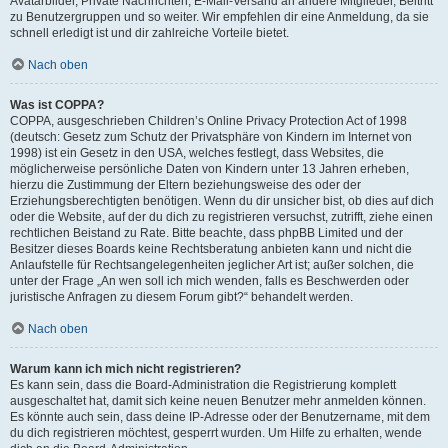
Avatarbilder, Private Nachrichten, E-Mail-Versand an andere Mitglieder, Beitritt
zu Benutzergruppen und so weiter. Wir empfehlen dir eine Anmeldung, da sie
schnell erledigt ist und dir zahlreiche Vorteile bietet.
Nach oben
Was ist COPPA?
COPPA, ausgeschrieben Children’s Online Privacy Protection Act of 1998
(deutsch: Gesetz zum Schutz der Privatsphäre von Kindern im Internet von
1998) ist ein Gesetz in den USA, welches festlegt, dass Websites, die
möglicherweise persönliche Daten von Kindern unter 13 Jahren erheben,
hierzu die Zustimmung der Eltern beziehungsweise des oder der
Erziehungsberechtigten benötigen. Wenn du dir unsicher bist, ob dies auf dich
oder die Website, auf der du dich zu registrieren versuchst, zutrifft, ziehe einen
rechtlichen Beistand zu Rate. Bitte beachte, dass phpBB Limited und der
Besitzer dieses Boards keine Rechtsberatung anbieten kann und nicht die
Anlaufstelle für Rechtsangelegenheiten jeglicher Art ist; außer solchen, die
unter der Frage „An wen soll ich mich wenden, falls es Beschwerden oder
juristische Anfragen zu diesem Forum gibt?“ behandelt werden.
Nach oben
Warum kann ich mich nicht registrieren?
Es kann sein, dass die Board-Administration die Registrierung komplett
ausgeschaltet hat, damit sich keine neuen Benutzer mehr anmelden können.
Es könnte auch sein, dass deine IP-Adresse oder der Benutzername, mit dem
du dich registrieren möchtest, gesperrt wurden. Um Hilfe zu erhalten, wende