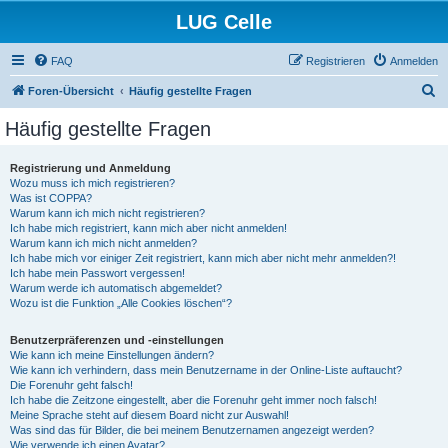
LUG Celle
FAQ
Registrieren
Anmelden
S
Foren-Übersicht
Häufig gestellte Fragen
u
Häufig gestellte Fragen
c
h
Registrierung und Anmeldung
Wozu muss ich mich registrieren?
e
Was ist COPPA?
Warum kann ich mich nicht registrieren?
Ich habe mich registriert, kann mich aber nicht anmelden!
Warum kann ich mich nicht anmelden?
Ich habe mich vor einiger Zeit registriert, kann mich aber nicht mehr anmelden?!
Ich habe mein Passwort vergessen!
Warum werde ich automatisch abgemeldet?
Wozu ist die Funktion „Alle Cookies löschen“?
Benutzerpräferenzen und -einstellungen
Wie kann ich meine Einstellungen ändern?
Wie kann ich verhindern, dass mein Benutzername in der Online-Liste auftaucht?
Die Forenuhr geht falsch!
Ich habe die Zeitzone eingestellt, aber die Forenuhr geht immer noch falsch!
Meine Sprache steht auf diesem Board nicht zur Auswahl!
Was sind das für Bilder, die bei meinem Benutzernamen angezeigt werden?
Wie verwende ich einen Avatar?