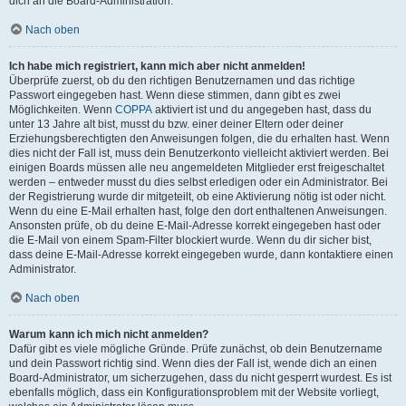
dich an die Board-Administration.
Nach oben
Ich habe mich registriert, kann mich aber nicht anmelden!
Überprüfe zuerst, ob du den richtigen Benutzernamen und das richtige
Passwort eingegeben hast. Wenn diese stimmen, dann gibt es zwei
Möglichkeiten. Wenn
COPPA
aktiviert ist und du angegeben hast, dass du
unter 13 Jahre alt bist, musst du bzw. einer deiner Eltern oder deiner
Erziehungsberechtigten den Anweisungen folgen, die du erhalten hast. Wenn
dies nicht der Fall ist, muss dein Benutzerkonto vielleicht aktiviert werden. Bei
einigen Boards müssen alle neu angemeldeten Mitglieder erst freigeschaltet
werden – entweder musst du dies selbst erledigen oder ein Administrator. Bei
der Registrierung wurde dir mitgeteilt, ob eine Aktivierung nötig ist oder nicht.
Wenn du eine E-Mail erhalten hast, folge den dort enthaltenen Anweisungen.
Ansonsten prüfe, ob du deine E-Mail-Adresse korrekt eingegeben hast oder
die E-Mail von einem Spam-Filter blockiert wurde. Wenn du dir sicher bist,
dass deine E-Mail-Adresse korrekt eingegeben wurde, dann kontaktiere einen
Administrator.
Nach oben
Warum kann ich mich nicht anmelden?
Dafür gibt es viele mögliche Gründe. Prüfe zunächst, ob dein Benutzername
und dein Passwort richtig sind. Wenn dies der Fall ist, wende dich an einen
Board-Administrator, um sicherzugehen, dass du nicht gesperrt wurdest. Es ist
ebenfalls möglich, dass ein Konfigurationsproblem mit der Website vorliegt,