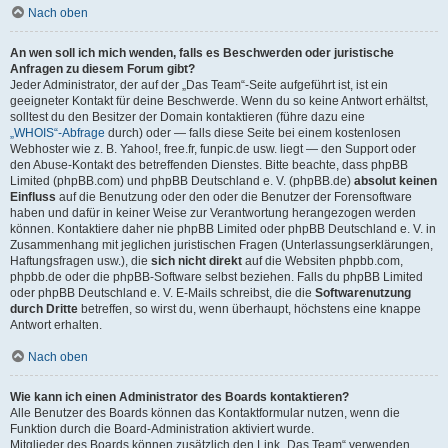
Nach oben
An wen soll ich mich wenden, falls es Beschwerden oder juristische
Anfragen zu diesem Forum gibt?
Jeder Administrator, der auf der „Das Team“-Seite aufgeführt ist, ist ein
geeigneter Kontakt für deine Beschwerde. Wenn du so keine Antwort erhältst,
solltest du den Besitzer der Domain kontaktieren (führe dazu eine
„WHOIS“-Abfrage
durch) oder — falls diese Seite bei einem kostenlosen
Webhoster wie z. B. Yahoo!, free.fr, funpic.de usw. liegt — den Support oder
den Abuse-Kontakt des betreffenden Dienstes. Bitte beachte, dass phpBB
Limited (phpBB.com) und phpBB Deutschland e. V. (phpBB.de)
absolut keinen
Einfluss
auf die Benutzung oder den oder die Benutzer der Forensoftware
haben und dafür in keiner Weise zur Verantwortung herangezogen werden
können. Kontaktiere daher nie phpBB Limited oder phpBB Deutschland e. V. in
Zusammenhang mit jeglichen juristischen Fragen (Unterlassungserklärungen,
Haftungsfragen usw.), die
sich nicht direkt
auf die Websiten phpbb.com,
phpbb.de oder die phpBB-Software selbst beziehen. Falls du phpBB Limited
oder phpBB Deutschland e. V. E-Mails schreibst, die die
Softwarenutzung
durch Dritte
betreffen, so wirst du, wenn überhaupt, höchstens eine knappe
Antwort erhalten.
Nach oben
Wie kann ich einen Administrator des Boards kontaktieren?
Alle Benutzer des Boards können das Kontaktformular nutzen, wenn die
Funktion durch die Board-Administration aktiviert wurde.
Mitglieder des Boards können zusätzlich den Link „Das Team“ verwenden.