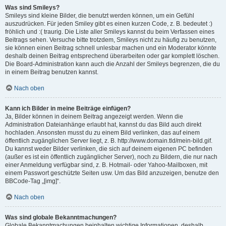
Was sind Smileys?
Smileys sind kleine Bilder, die benutzt werden können, um ein Gefühl
auszudrücken. Für jeden Smiley gibt es einen kurzen Code, z. B. bedeutet :)
fröhlich und :( traurig. Die Liste aller Smileys kannst du beim Verfassen eines
Beitrags sehen. Versuche bitte trotzdem, Smileys nicht zu häufig zu benutzen,
sie können einen Beitrag schnell unlesbar machen und ein Moderator könnte
deshalb deinen Beitrag entsprechend überarbeiten oder gar komplett löschen.
Die Board-Administration kann auch die Anzahl der Smileys begrenzen, die du
in einem Beitrag benutzen kannst.
Nach oben
Kann ich Bilder in meine Beiträge einfügen?
Ja, Bilder können in deinem Beitrag angezeigt werden. Wenn die
Administration Dateianhänge erlaubt hat, kannst du das Bild auch direkt
hochladen. Ansonsten musst du zu einem Bild verlinken, das auf einem
öffentlich zugänglichen Server liegt, z. B. http://www.domain.tld/mein-bild.gif.
Du kannst weder Bilder verlinken, die sich auf deinem eigenen PC befinden
(außer es ist ein öffentlich zugänglicher Server), noch zu Bildern, die nur nach
einer Anmeldung verfügbar sind, z. B. Hotmail- oder Yahoo-Mailboxen, mit
einem Passwort geschützte Seiten usw. Um das Bild anzuzeigen, benutze den
BBCode-Tag „[img]“.
Nach oben
Was sind globale Bekanntmachungen?
Globale Bekanntmachungen beinhalten wichtige Informationen, deshalb