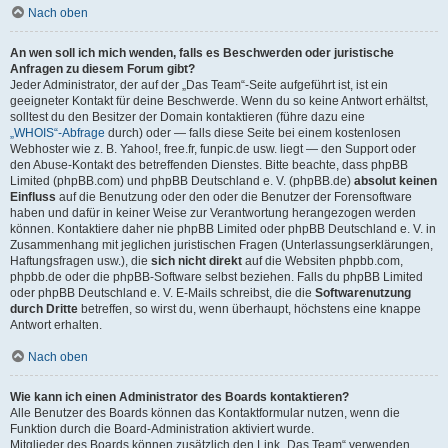
Nach oben
An wen soll ich mich wenden, falls es Beschwerden oder juristische
Anfragen zu diesem Forum gibt?
Jeder Administrator, der auf der „Das Team“-Seite aufgeführt ist, ist ein
geeigneter Kontakt für deine Beschwerde. Wenn du so keine Antwort erhältst,
solltest du den Besitzer der Domain kontaktieren (führe dazu eine
„WHOIS“-Abfrage
durch) oder — falls diese Seite bei einem kostenlosen
Webhoster wie z. B. Yahoo!, free.fr, funpic.de usw. liegt — den Support oder
den Abuse-Kontakt des betreffenden Dienstes. Bitte beachte, dass phpBB
Limited (phpBB.com) und phpBB Deutschland e. V. (phpBB.de)
absolut keinen
Einfluss
auf die Benutzung oder den oder die Benutzer der Forensoftware
haben und dafür in keiner Weise zur Verantwortung herangezogen werden
können. Kontaktiere daher nie phpBB Limited oder phpBB Deutschland e. V. in
Zusammenhang mit jeglichen juristischen Fragen (Unterlassungserklärungen,
Haftungsfragen usw.), die
sich nicht direkt
auf die Websiten phpbb.com,
phpbb.de oder die phpBB-Software selbst beziehen. Falls du phpBB Limited
oder phpBB Deutschland e. V. E-Mails schreibst, die die
Softwarenutzung
durch Dritte
betreffen, so wirst du, wenn überhaupt, höchstens eine knappe
Antwort erhalten.
Nach oben
Wie kann ich einen Administrator des Boards kontaktieren?
Alle Benutzer des Boards können das Kontaktformular nutzen, wenn die
Funktion durch die Board-Administration aktiviert wurde.
Mitglieder des Boards können zusätzlich den Link „Das Team“ verwenden.