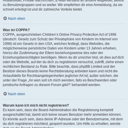
Avatarbilder, Private Nachrichten, E-Mail-Versand an andere Mitglieder, Beitritt
zu Benutzergruppen und so weiter. Wir empfehlen dir eine Anmeldung, da sie
schnell erledigt ist und dir zahlreiche Vorteile bietet.
Nach oben
Was ist COPPA?
COPPA, ausgeschrieben Children’s Online Privacy Protection Act of 1998
(deutsch: Gesetz zum Schutz der Privatsphäre von Kindern im Internet von
1998) ist ein Gesetz in den USA, welches festlegt, dass Websites, die
möglicherweise persönliche Daten von Kindern unter 13 Jahren erheben,
hierzu die Zustimmung der Eltern beziehungsweise des oder der
Erziehungsberechtigten benötigen. Wenn du dir unsicher bist, ob dies auf dich
oder die Website, auf der du dich zu registrieren versuchst, zutrifft, ziehe einen
rechtlichen Beistand zu Rate. Bitte beachte, dass phpBB Limited und der
Besitzer dieses Boards keine Rechtsberatung anbieten kann und nicht die
Anlaufstelle für Rechtsangelegenheiten jeglicher Art ist; außer solchen, die
unter der Frage „An wen soll ich mich wenden, falls es Beschwerden oder
juristische Anfragen zu diesem Forum gibt?“ behandelt werden.
Nach oben
Warum kann ich mich nicht registrieren?
Es kann sein, dass die Board-Administration die Registrierung komplett
ausgeschaltet hat, damit sich keine neuen Benutzer mehr anmelden können.
Es könnte auch sein, dass deine IP-Adresse oder der Benutzername, mit dem
du dich registrieren möchtest, gesperrt wurden. Um Hilfe zu erhalten, wende