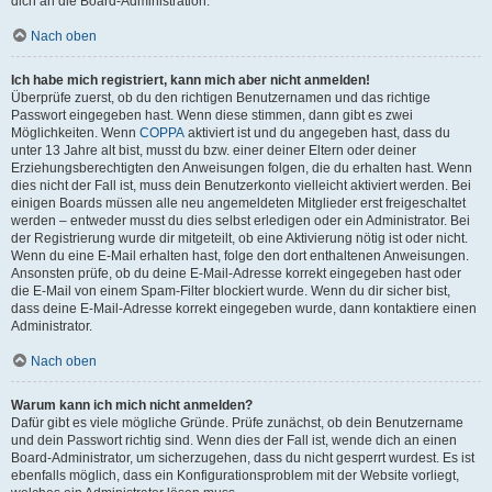
dich an die Board-Administration.
Nach oben
Ich habe mich registriert, kann mich aber nicht anmelden!
Überprüfe zuerst, ob du den richtigen Benutzernamen und das richtige
Passwort eingegeben hast. Wenn diese stimmen, dann gibt es zwei
Möglichkeiten. Wenn
COPPA
aktiviert ist und du angegeben hast, dass du
unter 13 Jahre alt bist, musst du bzw. einer deiner Eltern oder deiner
Erziehungsberechtigten den Anweisungen folgen, die du erhalten hast. Wenn
dies nicht der Fall ist, muss dein Benutzerkonto vielleicht aktiviert werden. Bei
einigen Boards müssen alle neu angemeldeten Mitglieder erst freigeschaltet
werden – entweder musst du dies selbst erledigen oder ein Administrator. Bei
der Registrierung wurde dir mitgeteilt, ob eine Aktivierung nötig ist oder nicht.
Wenn du eine E-Mail erhalten hast, folge den dort enthaltenen Anweisungen.
Ansonsten prüfe, ob du deine E-Mail-Adresse korrekt eingegeben hast oder
die E-Mail von einem Spam-Filter blockiert wurde. Wenn du dir sicher bist,
dass deine E-Mail-Adresse korrekt eingegeben wurde, dann kontaktiere einen
Administrator.
Nach oben
Warum kann ich mich nicht anmelden?
Dafür gibt es viele mögliche Gründe. Prüfe zunächst, ob dein Benutzername
und dein Passwort richtig sind. Wenn dies der Fall ist, wende dich an einen
Board-Administrator, um sicherzugehen, dass du nicht gesperrt wurdest. Es ist
ebenfalls möglich, dass ein Konfigurationsproblem mit der Website vorliegt,