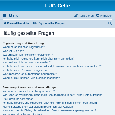
LUG Celle
FAQ
Registrieren
Anmelden
S
Foren-Übersicht
Häufig gestellte Fragen
u
Häufig gestellte Fragen
c
h
Registrierung und Anmeldung
Wozu muss ich mich registrieren?
e
Was ist COPPA?
Warum kann ich mich nicht registrieren?
Ich habe mich registriert, kann mich aber nicht anmelden!
Warum kann ich mich nicht anmelden?
Ich habe mich vor einiger Zeit registriert, kann mich aber nicht mehr anmelden?!
Ich habe mein Passwort vergessen!
Warum werde ich automatisch abgemeldet?
Wozu ist die Funktion „Alle Cookies löschen“?
Benutzerpräferenzen und -einstellungen
Wie kann ich meine Einstellungen ändern?
Wie kann ich verhindern, dass mein Benutzername in der Online-Liste auftaucht?
Die Forenuhr geht falsch!
Ich habe die Zeitzone eingestellt, aber die Forenuhr geht immer noch falsch!
Meine Sprache steht auf diesem Board nicht zur Auswahl!
Was sind das für Bilder, die bei meinem Benutzernamen angezeigt werden?
Wie verwende ich einen Avatar?