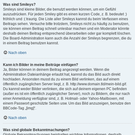
Was sind Smileys?
Smileys sind kleine Bilder, die benutzt werden können, um ein Gefühl
auszudrücken. Für jeden Smiley gibt es einen kurzen Code, z. B. bedeutet :)
fröhlich und :( traurig. Die Liste aller Smileys kannst du beim Verfassen eines
Beitrags sehen. Versuche bitte trotzdem, Smileys nicht zu häufig zu benutzen,
sie können einen Beitrag schnell unlesbar machen und ein Moderator könnte
deshalb deinen Beitrag entsprechend überarbeiten oder gar komplett löschen.
Die Board-Administration kann auch die Anzahl der Smileys begrenzen, die du
in einem Beitrag benutzen kannst.
Nach oben
Kann ich Bilder in meine Beiträge einfügen?
Ja, Bilder können in deinem Beitrag angezeigt werden. Wenn die
Administration Dateianhänge erlaubt hat, kannst du das Bild auch direkt
hochladen. Ansonsten musst du zu einem Bild verlinken, das auf einem
öffentlich zugänglichen Server liegt, z. B. http://www.domain.tld/mein-bild.gif.
Du kannst weder Bilder verlinken, die sich auf deinem eigenen PC befinden
(außer es ist ein öffentlich zugänglicher Server), noch zu Bildern, die nur nach
einer Anmeldung verfügbar sind, z. B. Hotmail- oder Yahoo-Mailboxen, mit
einem Passwort geschützte Seiten usw. Um das Bild anzuzeigen, benutze den
BBCode-Tag „[img]“.
Nach oben
Was sind globale Bekanntmachungen?
Globale Bekanntmachungen beinhalten wichtige Informationen, deshalb