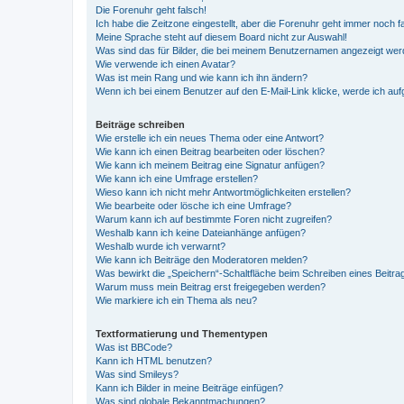
Die Forenuhr geht falsch!
Ich habe die Zeitzone eingestellt, aber die Forenuhr geht immer noch f
Meine Sprache steht auf diesem Board nicht zur Auswahl!
Was sind das für Bilder, die bei meinem Benutzernamen angezeigt we
Wie verwende ich einen Avatar?
Was ist mein Rang und wie kann ich ihn ändern?
Wenn ich bei einem Benutzer auf den E-Mail-Link klicke, werde ich au
Beiträge schreiben
Wie erstelle ich ein neues Thema oder eine Antwort?
Wie kann ich einen Beitrag bearbeiten oder löschen?
Wie kann ich meinem Beitrag eine Signatur anfügen?
Wie kann ich eine Umfrage erstellen?
Wieso kann ich nicht mehr Antwortmöglichkeiten erstellen?
Wie bearbeite oder lösche ich eine Umfrage?
Warum kann ich auf bestimmte Foren nicht zugreifen?
Weshalb kann ich keine Dateianhänge anfügen?
Weshalb wurde ich verwarnt?
Wie kann ich Beiträge den Moderatoren melden?
Was bewirkt die „Speichern“-Schaltfläche beim Schreiben eines Beitra
Warum muss mein Beitrag erst freigegeben werden?
Wie markiere ich ein Thema als neu?
Textformatierung und Thementypen
Was ist BBCode?
Kann ich HTML benutzen?
Was sind Smileys?
Kann ich Bilder in meine Beiträge einfügen?
Was sind globale Bekanntmachungen?