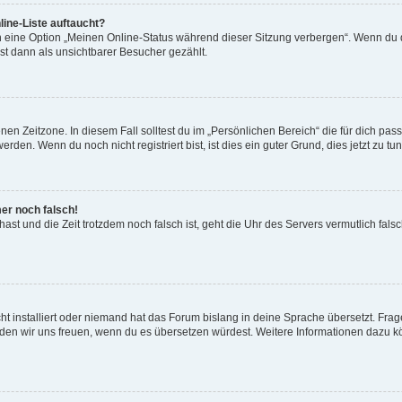
ine-Liste auftaucht?
n eine Option „Meinen Online-Status während dieser Sitzung verbergen“. Wenn du d
st dann als unsichtbarer Besucher gezählt.
en Zeitzone. In diesem Fall solltest du im „Persönlichen Bereich“ die für dich passe
den. Wenn du noch nicht registriert bist, ist dies ein guter Grund, dies jetzt zu tun
mer noch falsch!
t hast und die Zeit trotzdem noch falsch ist, geht die Uhr des Servers vermutlich fal
t installiert oder niemand hat das Forum bislang in deine Sprache übersetzt. Frag
, würden wir uns freuen, wenn du es übersetzen würdest. Weitere Informationen dazu