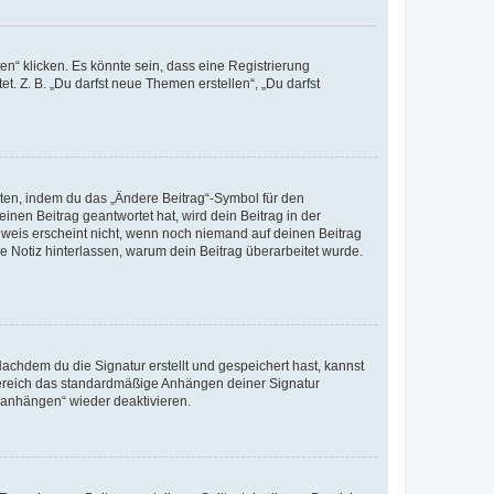
n“ klicken. Es könnte sein, dass eine Registrierung
t. Z. B. „Du darfst neue Themen erstellen“, „Du darfst
iten, indem du das „Ändere Beitrag“-Symbol für den
inen Beitrag geantwortet hat, wird dein Beitrag in der
nweis erscheint nicht, wenn noch niemand auf deinen Beitrag
ne Notiz hinterlassen, warum dein Beitrag überarbeitet wurde.
chdem du die Signatur erstellt und gespeichert hast, kannst
Bereich das standardmäßige Anhängen deiner Signatur
r anhängen“ wieder deaktivieren.