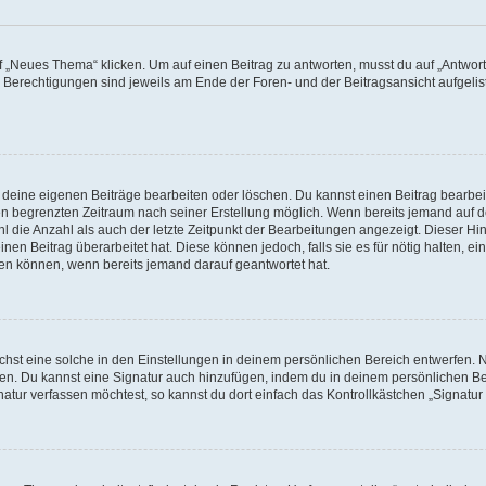
„Neues Thema“ klicken. Um auf einen Beitrag zu antworten, musst du auf „Antworte
e Berechtigungen sind jeweils am Ende der Foren- und der Beitragsansicht aufgeliste
r deine eigenen Beiträge bearbeiten oder löschen. Du kannst einen Beitrag bearbe
inen begrenzten Zeitraum nach seiner Erstellung möglich. Wenn bereits jemand auf de
 die Anzahl als auch der letzte Zeitpunkt der Bearbeitungen angezeigt. Dieser Hi
en Beitrag überarbeitet hat. Diese können jedoch, falls sie es für nötig halten, ei
hen können, wenn bereits jemand darauf geantwortet hat.
st eine solche in den Einstellungen in deinem persönlichen Bereich entwerfen. Na
eren. Du kannst eine Signatur auch hinzufügen, indem du in deinem persönlichen 
atur verfassen möchtest, so kannst du dort einfach das Kontrollkästchen „Signatu