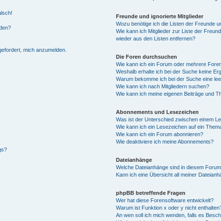
alsch!
Freunde und ignorierte Mitglieder
Wozu benötige ich die Listen der Freunde un
rden?
Wie kann ich Mitglieder zur Liste der Freund
wieder aus den Listen entfernen?
fgefordert, mich anzumelden.
Die Foren durchsuchen
Wie kann ich ein Forum oder mehrere For
Weshalb erhalte ich bei der Suche keine Er
Warum bekomme ich bei der Suche eine lee
Wie kann ich nach Mitgliedern suchen?
Wie kann ich meine eigenen Beiträge und T
Abonnements und Lesezeichen
Was ist der Unterschied zwischen einem L
Wie kann ich ein Lesezeichen auf ein Them
Wie kann ich ein Forum abonnieren?
Wie deaktiviere ich meine Abonnements?
gs?
Dateianhänge
Welche Dateianhänge sind in diesem Forum
Kann ich eine Übersicht all meiner Dateian
phpBB betreffende Fragen
Wer hat diese Forensoftware entwickelt?
Warum ist Funktion x oder y nicht enthalten
An wen soll ich mich wenden, falls es Besc