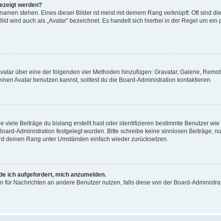
gezeigt werden?
amen stehen. Eines dieser Bilder ist meist mit deinem Rang verknüpft: Oft sind di
ld wird auch als „Avatar“ bezeichnet. Es handelt sich hierbei in der Regel um ein
 Avatar über eine der folgenden vier Methoden hinzufügen: Gravatar, Galerie, Rem
en Avatar benutzen kannst, solltest du die Board-Administration kontaktieren.
viele Beiträge du bislang erstellt hast oder identifizieren bestimmte Benutzer w
 Board-Administration festgelegt wurden. Bitte schreibe keine sinnlosen Beiträge
wird deinen Rang unter Umständen einfach wieder zurücksetzen.
rde ich aufgefordert, mich anzumelden.
ion für Nachrichten an andere Benutzer nutzen, falls diese von der Board-Administ