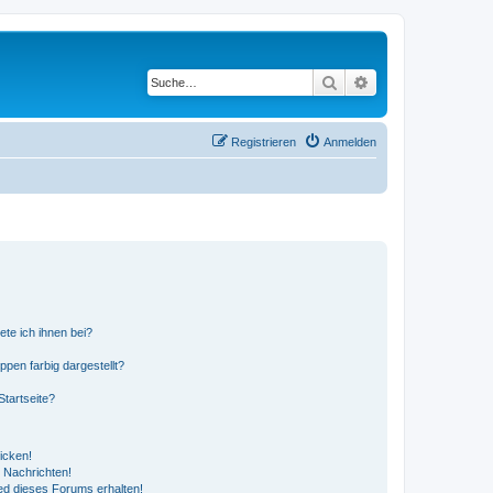
Suche
Erweiterte Suche
Registrieren
Anmelden
ete ich ihnen bei?
en farbig dargestellt?
tartseite?
icken!
 Nachrichten!
ed dieses Forums erhalten!