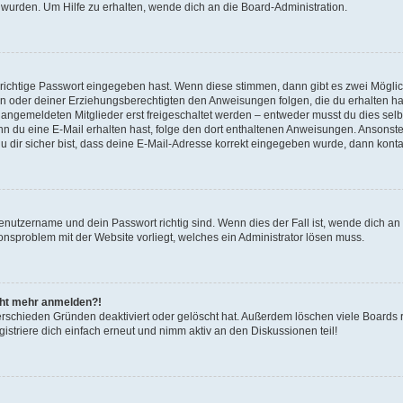
 wurden. Um Hilfe zu erhalten, wende dich an die Board-Administration.
 richtige Passwort eingegeben hast. Wenn diese stimmen, dann gibt es zwei Mögl
tern oder deiner Erziehungsberechtigten den Anweisungen folgen, die du erhalten ha
u angemeldeten Mitglieder erst freigeschaltet werden – entweder musst du dies selbs
. Wenn du eine E-Mail erhalten hast, folge den dort enthaltenen Anweisungen. Ansons
 dir sicher bist, dass deine E-Mail-Adresse korrekt eingegeben wurde, dann kontak
Benutzername und dein Passwort richtig sind. Wenn dies der Fall ist, wende dich a
ionsproblem mit der Website vorliegt, welches ein Administrator lösen muss.
icht mehr anmelden?!
erschieden Gründen deaktiviert oder gelöscht hat. Außerdem löschen viele Boards r
triere dich einfach erneut und nimm aktiv an den Diskussionen teil!