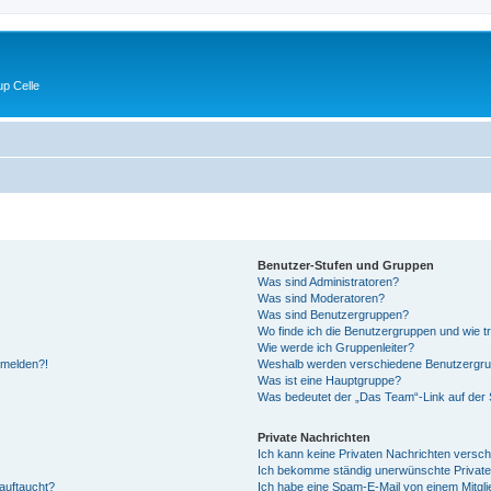
p Celle
Benutzer-Stufen und Gruppen
Was sind Administratoren?
Was sind Moderatoren?
Was sind Benutzergruppen?
Wo finde ich die Benutzergruppen und wie tr
Wie werde ich Gruppenleiter?
anmelden?!
Weshalb werden verschiedene Benutzergrupp
Was ist eine Hauptgruppe?
Was bedeutet der „Das Team“-Link auf der S
Private Nachrichten
Ich kann keine Privaten Nachrichten versch
Ich bekomme ständig unerwünschte Private
auftaucht?
Ich habe eine Spam-E-Mail von einem Mitgli