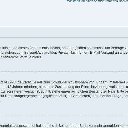
Wie kann ich einen Administrator des Board
istration dieses Forums entscheidet, ob du registriert sein musst, um Beiträge zu s
ung stehen: zum Beispiel Avatarbilder, Private Nachrichten, E-Mail-Versand an ander
 zahlreiche Vorteile bietet.
t of 1998 (deutsch: Gesetz zum Schutz der Privatsphäre von Kindern im Internet vo
unter 13 Jahren erheben, hierzu die Zustimmung der Eltern beziehungsweise des o
h zu registrieren versuchst, zutrifft, ziehe einen rechtlichen Beistand zu Rate. Bit
für Rechtsangelegenheiten jeglicher Art ist; außer solchen, die unter der Frage „
.
g komplett ausgeschaltet hat, damit sich keine neuen Benutzer mehr anmelden könn