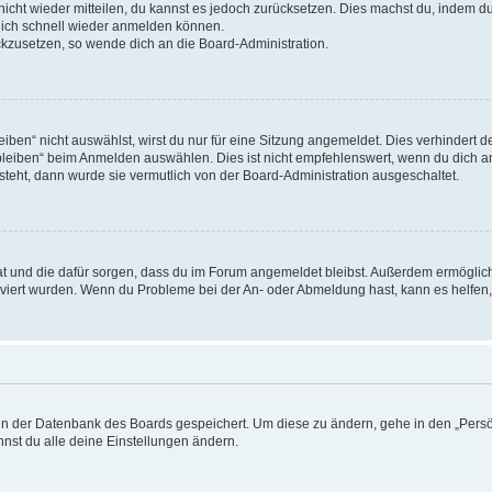
 nicht wieder mitteilen, du kannst es jedoch zurücksetzen. Dies machst du, indem 
 dich schnell wieder anmelden können.
ückzusetzen, so wende dich an die Board-Administration.
en“ nicht auswählst, wirst du nur für eine Sitzung angemeldet. Dies verhindert 
leiben“ beim Anmelden auswählen. Dies ist nicht empfehlenswert, wenn du dich an
 steht, dann wurde sie vermutlich von der Board-Administration ausgeschaltet.
 hat und die dafür sorgen, dass du im Forum angemeldet bleibst. Außerdem ermögli
tiviert wurden. Wenn du Probleme bei der An- oder Abmeldung hast, kann es helfen
n in der Datenbank des Boards gespeichert. Um diese zu ändern, gehe in den „Persö
nst du alle deine Einstellungen ändern.