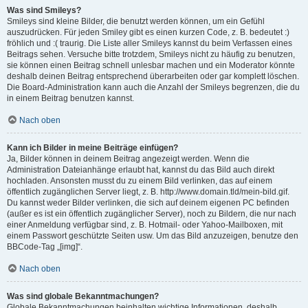
Was sind Smileys?
Smileys sind kleine Bilder, die benutzt werden können, um ein Gefühl
auszudrücken. Für jeden Smiley gibt es einen kurzen Code, z. B. bedeutet :)
fröhlich und :( traurig. Die Liste aller Smileys kannst du beim Verfassen eines
Beitrags sehen. Versuche bitte trotzdem, Smileys nicht zu häufig zu benutzen,
sie können einen Beitrag schnell unlesbar machen und ein Moderator könnte
deshalb deinen Beitrag entsprechend überarbeiten oder gar komplett löschen.
Die Board-Administration kann auch die Anzahl der Smileys begrenzen, die du
in einem Beitrag benutzen kannst.
Nach oben
Kann ich Bilder in meine Beiträge einfügen?
Ja, Bilder können in deinem Beitrag angezeigt werden. Wenn die
Administration Dateianhänge erlaubt hat, kannst du das Bild auch direkt
hochladen. Ansonsten musst du zu einem Bild verlinken, das auf einem
öffentlich zugänglichen Server liegt, z. B. http://www.domain.tld/mein-bild.gif.
Du kannst weder Bilder verlinken, die sich auf deinem eigenen PC befinden
(außer es ist ein öffentlich zugänglicher Server), noch zu Bildern, die nur nach
einer Anmeldung verfügbar sind, z. B. Hotmail- oder Yahoo-Mailboxen, mit
einem Passwort geschützte Seiten usw. Um das Bild anzuzeigen, benutze den
BBCode-Tag „[img]“.
Nach oben
Was sind globale Bekanntmachungen?
Globale Bekanntmachungen beinhalten wichtige Informationen, deshalb