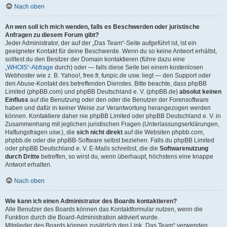
Nach oben
An wen soll ich mich wenden, falls es Beschwerden oder juristische
Anfragen zu diesem Forum gibt?
Jeder Administrator, der auf der „Das Team“-Seite aufgeführt ist, ist ein
geeigneter Kontakt für deine Beschwerde. Wenn du so keine Antwort erhältst,
solltest du den Besitzer der Domain kontaktieren (führe dazu eine
„WHOIS“-Abfrage
durch) oder — falls diese Seite bei einem kostenlosen
Webhoster wie z. B. Yahoo!, free.fr, funpic.de usw. liegt — den Support oder
den Abuse-Kontakt des betreffenden Dienstes. Bitte beachte, dass phpBB
Limited (phpBB.com) und phpBB Deutschland e. V. (phpBB.de)
absolut keinen
Einfluss
auf die Benutzung oder den oder die Benutzer der Forensoftware
haben und dafür in keiner Weise zur Verantwortung herangezogen werden
können. Kontaktiere daher nie phpBB Limited oder phpBB Deutschland e. V. in
Zusammenhang mit jeglichen juristischen Fragen (Unterlassungserklärungen,
Haftungsfragen usw.), die
sich nicht direkt
auf die Websiten phpbb.com,
phpbb.de oder die phpBB-Software selbst beziehen. Falls du phpBB Limited
oder phpBB Deutschland e. V. E-Mails schreibst, die die
Softwarenutzung
durch Dritte
betreffen, so wirst du, wenn überhaupt, höchstens eine knappe
Antwort erhalten.
Nach oben
Wie kann ich einen Administrator des Boards kontaktieren?
Alle Benutzer des Boards können das Kontaktformular nutzen, wenn die
Funktion durch die Board-Administration aktiviert wurde.
Mitglieder des Boards können zusätzlich den Link „Das Team“ verwenden.