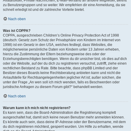
Avatarbilder, Private Nachrichten, E-Mail-Versand an andere Mitglieder, Beitritt
zu Benutzergruppen und so weiter. Wir empfehlen dir eine Anmeldung, da sie
schnell erledigt ist und dir zahlreiche Vorteile bietet.
Nach oben
Was ist COPPA?
COPPA, ausgeschrieben Children’s Online Privacy Protection Act of 1998
(deutsch: Gesetz zum Schutz der Privatsphäre von Kindern im Internet von
1998) ist ein Gesetz in den USA, welches festlegt, dass Websites, die
möglicherweise persönliche Daten von Kindern unter 13 Jahren erheben,
hierzu die Zustimmung der Eltern beziehungsweise des oder der
Erziehungsberechtigten benötigen. Wenn du dir unsicher bist, ob dies auf dich
oder die Website, auf der du dich zu registrieren versuchst, zutrifft, ziehe einen
rechtlichen Beistand zu Rate. Bitte beachte, dass phpBB Limited und der
Besitzer dieses Boards keine Rechtsberatung anbieten kann und nicht die
Anlaufstelle für Rechtsangelegenheiten jeglicher Art ist; außer solchen, die
unter der Frage „An wen soll ich mich wenden, falls es Beschwerden oder
juristische Anfragen zu diesem Forum gibt?“ behandelt werden.
Nach oben
Warum kann ich mich nicht registrieren?
Es kann sein, dass die Board-Administration die Registrierung komplett
ausgeschaltet hat, damit sich keine neuen Benutzer mehr anmelden können.
Es könnte auch sein, dass deine IP-Adresse oder der Benutzername, mit dem
du dich registrieren möchtest, gesperrt wurden. Um Hilfe zu erhalten, wende