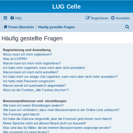
LUG Celle
FAQ
Registrieren
Anmelden
S
Foren-Übersicht
Häufig gestellte Fragen
u
Häufig gestellte Fragen
c
h
Registrierung und Anmeldung
Wozu muss ich mich registrieren?
e
Was ist COPPA?
Warum kann ich mich nicht registrieren?
Ich habe mich registriert, kann mich aber nicht anmelden!
Warum kann ich mich nicht anmelden?
Ich habe mich vor einiger Zeit registriert, kann mich aber nicht mehr anmelden?!
Ich habe mein Passwort vergessen!
Warum werde ich automatisch abgemeldet?
Wozu ist die Funktion „Alle Cookies löschen“?
Benutzerpräferenzen und -einstellungen
Wie kann ich meine Einstellungen ändern?
Wie kann ich verhindern, dass mein Benutzername in der Online-Liste auftaucht?
Die Forenuhr geht falsch!
Ich habe die Zeitzone eingestellt, aber die Forenuhr geht immer noch falsch!
Meine Sprache steht auf diesem Board nicht zur Auswahl!
Was sind das für Bilder, die bei meinem Benutzernamen angezeigt werden?
Wie verwende ich einen Avatar?