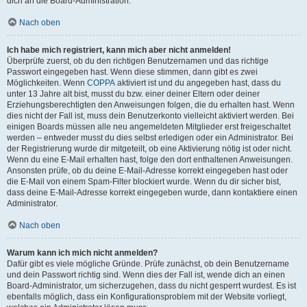
dich an die Board-Administration.
Nach oben
Ich habe mich registriert, kann mich aber nicht anmelden!
Überprüfe zuerst, ob du den richtigen Benutzernamen und das richtige
Passwort eingegeben hast. Wenn diese stimmen, dann gibt es zwei
Möglichkeiten. Wenn
COPPA
aktiviert ist und du angegeben hast, dass du
unter 13 Jahre alt bist, musst du bzw. einer deiner Eltern oder deiner
Erziehungsberechtigten den Anweisungen folgen, die du erhalten hast. Wenn
dies nicht der Fall ist, muss dein Benutzerkonto vielleicht aktiviert werden. Bei
einigen Boards müssen alle neu angemeldeten Mitglieder erst freigeschaltet
werden – entweder musst du dies selbst erledigen oder ein Administrator. Bei
der Registrierung wurde dir mitgeteilt, ob eine Aktivierung nötig ist oder nicht.
Wenn du eine E-Mail erhalten hast, folge den dort enthaltenen Anweisungen.
Ansonsten prüfe, ob du deine E-Mail-Adresse korrekt eingegeben hast oder
die E-Mail von einem Spam-Filter blockiert wurde. Wenn du dir sicher bist,
dass deine E-Mail-Adresse korrekt eingegeben wurde, dann kontaktiere einen
Administrator.
Nach oben
Warum kann ich mich nicht anmelden?
Dafür gibt es viele mögliche Gründe. Prüfe zunächst, ob dein Benutzername
und dein Passwort richtig sind. Wenn dies der Fall ist, wende dich an einen
Board-Administrator, um sicherzugehen, dass du nicht gesperrt wurdest. Es ist
ebenfalls möglich, dass ein Konfigurationsproblem mit der Website vorliegt,