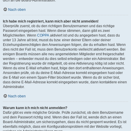
dich an die Board-Administration.
Nach oben
Ich habe mich registriert, kann mich aber nicht anmelden!
Überprüfe zuerst, ob du den richtigen Benutzernamen und das richtige
Passwort eingegeben hast. Wenn diese stimmen, dann gibt es zwei
Möglichkeiten. Wenn
COPPA
aktiviert ist und du angegeben hast, dass du
unter 13 Jahre alt bist, musst du bzw. einer deiner Eltern oder deiner
Erziehungsberechtigten den Anweisungen folgen, die du erhalten hast. Wenn
dies nicht der Fall ist, muss dein Benutzerkonto vielleicht aktiviert werden. Bei
einigen Boards müssen alle neu angemeldeten Mitglieder erst freigeschaltet
werden – entweder musst du dies selbst erledigen oder ein Administrator. Bei
der Registrierung wurde dir mitgeteilt, ob eine Aktivierung nötig ist oder nicht.
Wenn du eine E-Mail erhalten hast, folge den dort enthaltenen Anweisungen.
Ansonsten prüfe, ob du deine E-Mail-Adresse korrekt eingegeben hast oder
die E-Mail von einem Spam-Filter blockiert wurde. Wenn du dir sicher bist,
dass deine E-Mail-Adresse korrekt eingegeben wurde, dann kontaktiere einen
Administrator.
Nach oben
Warum kann ich mich nicht anmelden?
Dafür gibt es viele mögliche Gründe. Prüfe zunächst, ob dein Benutzername
und dein Passwort richtig sind. Wenn dies der Fall ist, wende dich an einen
Board-Administrator, um sicherzugehen, dass du nicht gesperrt wurdest. Es ist
ebenfalls möglich, dass ein Konfigurationsproblem mit der Website vorliegt,