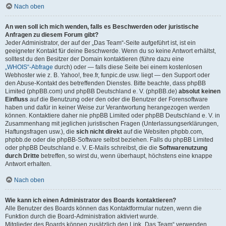
Nach oben
An wen soll ich mich wenden, falls es Beschwerden oder juristische
Anfragen zu diesem Forum gibt?
Jeder Administrator, der auf der „Das Team“-Seite aufgeführt ist, ist ein
geeigneter Kontakt für deine Beschwerde. Wenn du so keine Antwort erhältst,
solltest du den Besitzer der Domain kontaktieren (führe dazu eine
„WHOIS“-Abfrage
durch) oder — falls diese Seite bei einem kostenlosen
Webhoster wie z. B. Yahoo!, free.fr, funpic.de usw. liegt — den Support oder
den Abuse-Kontakt des betreffenden Dienstes. Bitte beachte, dass phpBB
Limited (phpBB.com) und phpBB Deutschland e. V. (phpBB.de)
absolut keinen
Einfluss
auf die Benutzung oder den oder die Benutzer der Forensoftware
haben und dafür in keiner Weise zur Verantwortung herangezogen werden
können. Kontaktiere daher nie phpBB Limited oder phpBB Deutschland e. V. in
Zusammenhang mit jeglichen juristischen Fragen (Unterlassungserklärungen,
Haftungsfragen usw.), die
sich nicht direkt
auf die Websiten phpbb.com,
phpbb.de oder die phpBB-Software selbst beziehen. Falls du phpBB Limited
oder phpBB Deutschland e. V. E-Mails schreibst, die die
Softwarenutzung
durch Dritte
betreffen, so wirst du, wenn überhaupt, höchstens eine knappe
Antwort erhalten.
Nach oben
Wie kann ich einen Administrator des Boards kontaktieren?
Alle Benutzer des Boards können das Kontaktformular nutzen, wenn die
Funktion durch die Board-Administration aktiviert wurde.
Mitglieder des Boards können zusätzlich den Link „Das Team“ verwenden.