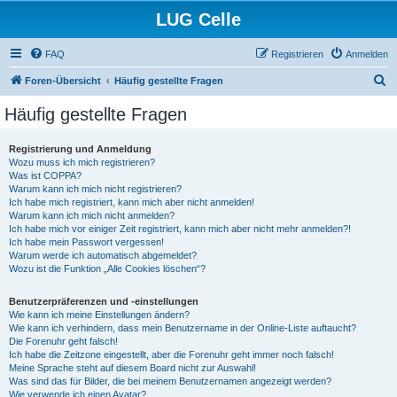
LUG Celle
FAQ
Registrieren
Anmelden
S
Foren-Übersicht
Häufig gestellte Fragen
u
Häufig gestellte Fragen
c
h
Registrierung und Anmeldung
Wozu muss ich mich registrieren?
e
Was ist COPPA?
Warum kann ich mich nicht registrieren?
Ich habe mich registriert, kann mich aber nicht anmelden!
Warum kann ich mich nicht anmelden?
Ich habe mich vor einiger Zeit registriert, kann mich aber nicht mehr anmelden?!
Ich habe mein Passwort vergessen!
Warum werde ich automatisch abgemeldet?
Wozu ist die Funktion „Alle Cookies löschen“?
Benutzerpräferenzen und -einstellungen
Wie kann ich meine Einstellungen ändern?
Wie kann ich verhindern, dass mein Benutzername in der Online-Liste auftaucht?
Die Forenuhr geht falsch!
Ich habe die Zeitzone eingestellt, aber die Forenuhr geht immer noch falsch!
Meine Sprache steht auf diesem Board nicht zur Auswahl!
Was sind das für Bilder, die bei meinem Benutzernamen angezeigt werden?
Wie verwende ich einen Avatar?