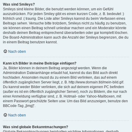
Was sind Smileys?
Smileys sind kleine Bilder, die benutzt werden können, um ein Gefühl
auszudrücken. Für jeden Smiley gibt es einen kurzen Code, z. B. bedeutet :)
fröhlich und :( traurig. Die Liste aller Smileys kannst du beim Verfassen eines
Beitrags sehen. Versuche bitte trotzdem, Smileys nicht zu häufig zu benutzen,
sie können einen Beitrag schnell unlesbar machen und ein Moderator könnte
deshalb deinen Beitrag entsprechend überarbeiten oder gar komplett löschen.
Die Board-Administration kann auch die Anzahl der Smileys begrenzen, die du
in einem Beitrag benutzen kannst.
Nach oben
Kann ich Bilder in meine Beiträge einfügen?
Ja, Bilder können in deinem Beitrag angezeigt werden. Wenn die
Administration Dateianhänge erlaubt hat, kannst du das Bild auch direkt
hochladen. Ansonsten musst du zu einem Bild verlinken, das auf einem
öffentlich zugänglichen Server liegt, z. B. http://www.domain.tld/mein-bild.gif.
Du kannst weder Bilder verlinken, die sich auf deinem eigenen PC befinden
(außer es ist ein öffentlich zugänglicher Server), noch zu Bildern, die nur nach
einer Anmeldung verfügbar sind, z. B. Hotmail- oder Yahoo-Mailboxen, mit
einem Passwort geschützte Seiten usw. Um das Bild anzuzeigen, benutze den
BBCode-Tag „[img]“.
Nach oben
Was sind globale Bekanntmachungen?
Globale Bekanntmachungen beinhalten wichtige Informationen, deshalb