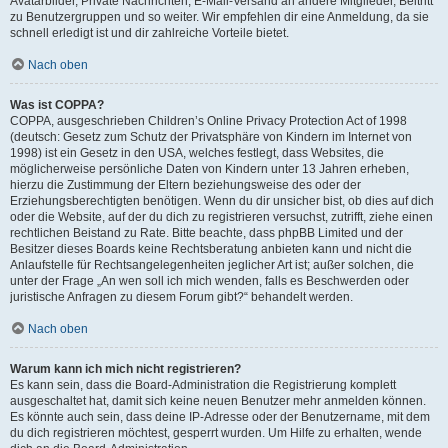
Avatarbilder, Private Nachrichten, E-Mail-Versand an andere Mitglieder, Beitritt
zu Benutzergruppen und so weiter. Wir empfehlen dir eine Anmeldung, da sie
schnell erledigt ist und dir zahlreiche Vorteile bietet.
Nach oben
Was ist COPPA?
COPPA, ausgeschrieben Children’s Online Privacy Protection Act of 1998
(deutsch: Gesetz zum Schutz der Privatsphäre von Kindern im Internet von
1998) ist ein Gesetz in den USA, welches festlegt, dass Websites, die
möglicherweise persönliche Daten von Kindern unter 13 Jahren erheben,
hierzu die Zustimmung der Eltern beziehungsweise des oder der
Erziehungsberechtigten benötigen. Wenn du dir unsicher bist, ob dies auf dich
oder die Website, auf der du dich zu registrieren versuchst, zutrifft, ziehe einen
rechtlichen Beistand zu Rate. Bitte beachte, dass phpBB Limited und der
Besitzer dieses Boards keine Rechtsberatung anbieten kann und nicht die
Anlaufstelle für Rechtsangelegenheiten jeglicher Art ist; außer solchen, die
unter der Frage „An wen soll ich mich wenden, falls es Beschwerden oder
juristische Anfragen zu diesem Forum gibt?“ behandelt werden.
Nach oben
Warum kann ich mich nicht registrieren?
Es kann sein, dass die Board-Administration die Registrierung komplett
ausgeschaltet hat, damit sich keine neuen Benutzer mehr anmelden können.
Es könnte auch sein, dass deine IP-Adresse oder der Benutzername, mit dem
du dich registrieren möchtest, gesperrt wurden. Um Hilfe zu erhalten, wende