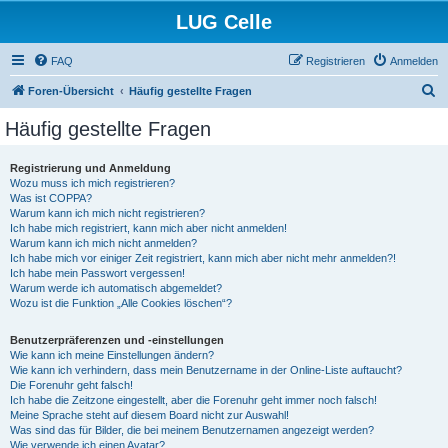
LUG Celle
FAQ
Registrieren
Anmelden
S
Foren-Übersicht
Häufig gestellte Fragen
u
Häufig gestellte Fragen
c
h
Registrierung und Anmeldung
Wozu muss ich mich registrieren?
e
Was ist COPPA?
Warum kann ich mich nicht registrieren?
Ich habe mich registriert, kann mich aber nicht anmelden!
Warum kann ich mich nicht anmelden?
Ich habe mich vor einiger Zeit registriert, kann mich aber nicht mehr anmelden?!
Ich habe mein Passwort vergessen!
Warum werde ich automatisch abgemeldet?
Wozu ist die Funktion „Alle Cookies löschen“?
Benutzerpräferenzen und -einstellungen
Wie kann ich meine Einstellungen ändern?
Wie kann ich verhindern, dass mein Benutzername in der Online-Liste auftaucht?
Die Forenuhr geht falsch!
Ich habe die Zeitzone eingestellt, aber die Forenuhr geht immer noch falsch!
Meine Sprache steht auf diesem Board nicht zur Auswahl!
Was sind das für Bilder, die bei meinem Benutzernamen angezeigt werden?
Wie verwende ich einen Avatar?