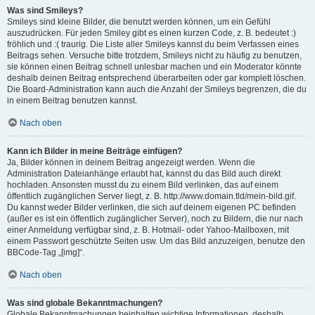
Was sind Smileys?
Smileys sind kleine Bilder, die benutzt werden können, um ein Gefühl
auszudrücken. Für jeden Smiley gibt es einen kurzen Code, z. B. bedeutet :)
fröhlich und :( traurig. Die Liste aller Smileys kannst du beim Verfassen eines
Beitrags sehen. Versuche bitte trotzdem, Smileys nicht zu häufig zu benutzen,
sie können einen Beitrag schnell unlesbar machen und ein Moderator könnte
deshalb deinen Beitrag entsprechend überarbeiten oder gar komplett löschen.
Die Board-Administration kann auch die Anzahl der Smileys begrenzen, die du
in einem Beitrag benutzen kannst.
Nach oben
Kann ich Bilder in meine Beiträge einfügen?
Ja, Bilder können in deinem Beitrag angezeigt werden. Wenn die
Administration Dateianhänge erlaubt hat, kannst du das Bild auch direkt
hochladen. Ansonsten musst du zu einem Bild verlinken, das auf einem
öffentlich zugänglichen Server liegt, z. B. http://www.domain.tld/mein-bild.gif.
Du kannst weder Bilder verlinken, die sich auf deinem eigenen PC befinden
(außer es ist ein öffentlich zugänglicher Server), noch zu Bildern, die nur nach
einer Anmeldung verfügbar sind, z. B. Hotmail- oder Yahoo-Mailboxen, mit
einem Passwort geschützte Seiten usw. Um das Bild anzuzeigen, benutze den
BBCode-Tag „[img]“.
Nach oben
Was sind globale Bekanntmachungen?
Globale Bekanntmachungen beinhalten wichtige Informationen, deshalb