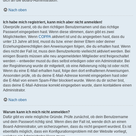
dich an die Board-Administration.
Nach oben
Ich habe mich registriert, kann mich aber nicht anmelden!
Überprüfe zuerst, ob du den richtigen Benutzernamen und das richtige
Passwort eingegeben hast. Wenn diese stimmen, dann gibt es zwei
Möglichkeiten. Wenn
COPPA
aktiviert ist und du angegeben hast, dass du
unter 13 Jahre alt bist, musst du bzw. einer deiner Eltern oder deiner
Erziehungsberechtigten den Anweisungen folgen, die du erhalten hast. Wenn
dies nicht der Fall ist, muss dein Benutzerkonto vielleicht aktiviert werden. Bei
einigen Boards müssen alle neu angemeldeten Mitglieder erst freigeschaltet
werden – entweder musst du dies selbst erledigen oder ein Administrator. Bei
der Registrierung wurde dir mitgeteilt, ob eine Aktivierung nötig ist oder nicht.
Wenn du eine E-Mail erhalten hast, folge den dort enthaltenen Anweisungen.
Ansonsten prüfe, ob du deine E-Mail-Adresse korrekt eingegeben hast oder
die E-Mail von einem Spam-Filter blockiert wurde. Wenn du dir sicher bist,
dass deine E-Mail-Adresse korrekt eingegeben wurde, dann kontaktiere einen
Administrator.
Nach oben
Warum kann ich mich nicht anmelden?
Dafür gibt es viele mögliche Gründe. Prüfe zunächst, ob dein Benutzername
und dein Passwort richtig sind. Wenn dies der Fall ist, wende dich an einen
Board-Administrator, um sicherzugehen, dass du nicht gesperrt wurdest. Es ist
ebenfalls möglich, dass ein Konfigurationsproblem mit der Website vorliegt,