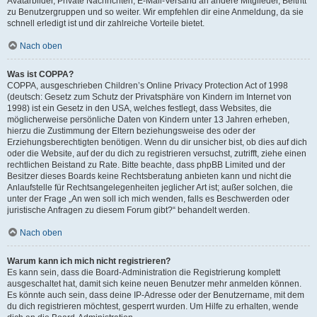
Avatarbilder, Private Nachrichten, E-Mail-Versand an andere Mitglieder, Beitritt
zu Benutzergruppen und so weiter. Wir empfehlen dir eine Anmeldung, da sie
schnell erledigt ist und dir zahlreiche Vorteile bietet.
Nach oben
Was ist COPPA?
COPPA, ausgeschrieben Children’s Online Privacy Protection Act of 1998
(deutsch: Gesetz zum Schutz der Privatsphäre von Kindern im Internet von
1998) ist ein Gesetz in den USA, welches festlegt, dass Websites, die
möglicherweise persönliche Daten von Kindern unter 13 Jahren erheben,
hierzu die Zustimmung der Eltern beziehungsweise des oder der
Erziehungsberechtigten benötigen. Wenn du dir unsicher bist, ob dies auf dich
oder die Website, auf der du dich zu registrieren versuchst, zutrifft, ziehe einen
rechtlichen Beistand zu Rate. Bitte beachte, dass phpBB Limited und der
Besitzer dieses Boards keine Rechtsberatung anbieten kann und nicht die
Anlaufstelle für Rechtsangelegenheiten jeglicher Art ist; außer solchen, die
unter der Frage „An wen soll ich mich wenden, falls es Beschwerden oder
juristische Anfragen zu diesem Forum gibt?“ behandelt werden.
Nach oben
Warum kann ich mich nicht registrieren?
Es kann sein, dass die Board-Administration die Registrierung komplett
ausgeschaltet hat, damit sich keine neuen Benutzer mehr anmelden können.
Es könnte auch sein, dass deine IP-Adresse oder der Benutzername, mit dem
du dich registrieren möchtest, gesperrt wurden. Um Hilfe zu erhalten, wende