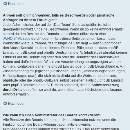
Nach oben
An wen soll ich mich wenden, falls es Beschwerden oder juristische
Anfragen zu diesem Forum gibt?
Jeder Administrator, der auf der „Das Team“-Seite aufgeführt ist, ist ein
geeigneter Kontakt für deine Beschwerde. Wenn du so keine Antwort erhältst,
solltest du den Besitzer der Domain kontaktieren (führe dazu eine
„WHOIS“-Abfrage
durch) oder — falls diese Seite bei einem kostenlosen
Webhoster wie z. B. Yahoo!, free.fr, funpic.de usw. liegt — den Support oder
den Abuse-Kontakt des betreffenden Dienstes. Bitte beachte, dass phpBB
Limited (phpBB.com) und phpBB Deutschland e. V. (phpBB.de)
absolut keinen
Einfluss
auf die Benutzung oder den oder die Benutzer der Forensoftware
haben und dafür in keiner Weise zur Verantwortung herangezogen werden
können. Kontaktiere daher nie phpBB Limited oder phpBB Deutschland e. V. in
Zusammenhang mit jeglichen juristischen Fragen (Unterlassungserklärungen,
Haftungsfragen usw.), die
sich nicht direkt
auf die Websiten phpbb.com,
phpbb.de oder die phpBB-Software selbst beziehen. Falls du phpBB Limited
oder phpBB Deutschland e. V. E-Mails schreibst, die die
Softwarenutzung
durch Dritte
betreffen, so wirst du, wenn überhaupt, höchstens eine knappe
Antwort erhalten.
Nach oben
Wie kann ich einen Administrator des Boards kontaktieren?
Alle Benutzer des Boards können das Kontaktformular nutzen, wenn die
Funktion durch die Board-Administration aktiviert wurde.
Mitglieder des Boards können zusätzlich den Link „Das Team“ verwenden.