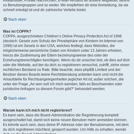
Avatarbilder, Private Nachrichten, E-Mail-Versand an andere Mitglieder, Beitritt
zu Benutzergruppen und so weiter. Wir empfehlen dir eine Anmeldung, da sie
schnell erledigt ist und dir zahlreiche Vorteile bietet.
Nach oben
Was ist COPPA?
COPPA, ausgeschrieben Children’s Online Privacy Protection Act of 1998
(deutsch: Gesetz zum Schutz der Privatsphäre von Kindern im Internet von
1998) ist ein Gesetz in den USA, welches festlegt, dass Websites, die
möglicherweise persönliche Daten von Kindern unter 13 Jahren erheben,
hierzu die Zustimmung der Eltern beziehungsweise des oder der
Erziehungsberechtigten benötigen. Wenn du dir unsicher bist, ob dies auf dich
oder die Website, auf der du dich zu registrieren versuchst, zutrifft, ziehe einen
rechtlichen Beistand zu Rate. Bitte beachte, dass phpBB Limited und der
Besitzer dieses Boards keine Rechtsberatung anbieten kann und nicht die
Anlaufstelle für Rechtsangelegenheiten jeglicher Art ist; außer solchen, die
unter der Frage „An wen soll ich mich wenden, falls es Beschwerden oder
juristische Anfragen zu diesem Forum gibt?“ behandelt werden.
Nach oben
Warum kann ich mich nicht registrieren?
Es kann sein, dass die Board-Administration die Registrierung komplett
ausgeschaltet hat, damit sich keine neuen Benutzer mehr anmelden können.
Es könnte auch sein, dass deine IP-Adresse oder der Benutzername, mit dem
du dich registrieren möchtest, gesperrt wurden. Um Hilfe zu erhalten, wende