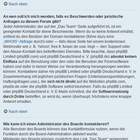
Nach oben
An wen soll ich mich wenden, falls es Beschwerden oder juristische
Anfragen zu diesem Forum gibt?
Jeder Administrator, der auf der „Das Team“-Seite aufgeführt ist, ist ein
geeigneter Kontakt für deine Beschwerde. Wenn du so keine Antwort erhältst,
solltest du den Besitzer der Domain kontaktieren (führe dazu eine
„WHOIS“-Abfrage
durch) oder — falls diese Seite bei einem kostenlosen
Webhoster wie z. B. Yahoo!, free.fr, funpic.de usw. liegt — den Support oder
den Abuse-Kontakt des betreffenden Dienstes. Bitte beachte, dass phpBB
Limited (phpBB.com) und phpBB Deutschland e. V. (phpBB.de)
absolut keinen
Einfluss
auf die Benutzung oder den oder die Benutzer der Forensoftware
haben und dafür in keiner Weise zur Verantwortung herangezogen werden
können. Kontaktiere daher nie phpBB Limited oder phpBB Deutschland e. V. in
Zusammenhang mit jeglichen juristischen Fragen (Unterlassungserklärungen,
Haftungsfragen usw.), die
sich nicht direkt
auf die Websiten phpbb.com,
phpbb.de oder die phpBB-Software selbst beziehen. Falls du phpBB Limited
oder phpBB Deutschland e. V. E-Mails schreibst, die die
Softwarenutzung
durch Dritte
betreffen, so wirst du, wenn überhaupt, höchstens eine knappe
Antwort erhalten.
Nach oben
Wie kann ich einen Administrator des Boards kontaktieren?
Alle Benutzer des Boards können das Kontaktformular nutzen, wenn die
Funktion durch die Board-Administration aktiviert wurde.
Mitglieder des Boards können zusätzlich den Link „Das Team“ verwenden.