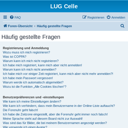
LUG Celle
FAQ
Registrieren
Anmelden
S
Foren-Übersicht
Häufig gestellte Fragen
u
Häufig gestellte Fragen
c
h
Registrierung und Anmeldung
Wozu muss ich mich registrieren?
e
Was ist COPPA?
Warum kann ich mich nicht registrieren?
Ich habe mich registriert, kann mich aber nicht anmelden!
Warum kann ich mich nicht anmelden?
Ich habe mich vor einiger Zeit registriert, kann mich aber nicht mehr anmelden?!
Ich habe mein Passwort vergessen!
Warum werde ich automatisch abgemeldet?
Wozu ist die Funktion „Alle Cookies löschen“?
Benutzerpräferenzen und -einstellungen
Wie kann ich meine Einstellungen ändern?
Wie kann ich verhindern, dass mein Benutzername in der Online-Liste auftaucht?
Die Forenuhr geht falsch!
Ich habe die Zeitzone eingestellt, aber die Forenuhr geht immer noch falsch!
Meine Sprache steht auf diesem Board nicht zur Auswahl!
Was sind das für Bilder, die bei meinem Benutzernamen angezeigt werden?
Wie verwende ich einen Avatar?