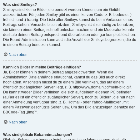
Was sind Smileys?
Smileys sind kleine Bilder, die benutzt werden können, um ein Gefühl
auszudrücken. Für jeden Smiley gibt es einen kurzen Code, z. B. bedeutet :)
fröhlich und :( traurig. Die Liste aller Smileys kannst du beim Verfassen eines
Beitrags sehen. Versuche bitte trotzdem, Smileys nicht zu häufig zu benutzen,
sie können einen Beitrag schnell unlesbar machen und ein Moderator könnte
deshalb deinen Beitrag entsprechend überarbeiten oder gar komplett löschen.
Die Board-Administration kann auch die Anzahl der Smileys begrenzen, die du
in einem Beitrag benutzen kannst.
Nach oben
Kann ich Bilder in meine Beiträge einfügen?
Ja, Bilder können in deinem Beitrag angezeigt werden. Wenn die
Administration Dateianhänge erlaubt hat, kannst du das Bild auch direkt
hochladen. Ansonsten musst du zu einem Bild verlinken, das auf einem
öffentlich zugänglichen Server liegt, z. B. http://www.domain.tld/mein-bild.gif.
Du kannst weder Bilder verlinken, die sich auf deinem eigenen PC befinden
(außer es ist ein öffentlich zugänglicher Server), noch zu Bildern, die nur nach
einer Anmeldung verfügbar sind, z. B. Hotmail- oder Yahoo-Mailboxen, mit
einem Passwort geschützte Seiten usw. Um das Bild anzuzeigen, benutze den
BBCode-Tag „[img]“.
Nach oben
Was sind globale Bekanntmachungen?
Globale Bekanntmachungen beinhalten wichtige Informationen, deshalb