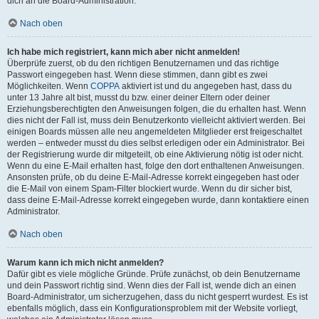
dich an die Board-Administration.
Nach oben
Ich habe mich registriert, kann mich aber nicht anmelden!
Überprüfe zuerst, ob du den richtigen Benutzernamen und das richtige
Passwort eingegeben hast. Wenn diese stimmen, dann gibt es zwei
Möglichkeiten. Wenn
COPPA
aktiviert ist und du angegeben hast, dass du
unter 13 Jahre alt bist, musst du bzw. einer deiner Eltern oder deiner
Erziehungsberechtigten den Anweisungen folgen, die du erhalten hast. Wenn
dies nicht der Fall ist, muss dein Benutzerkonto vielleicht aktiviert werden. Bei
einigen Boards müssen alle neu angemeldeten Mitglieder erst freigeschaltet
werden – entweder musst du dies selbst erledigen oder ein Administrator. Bei
der Registrierung wurde dir mitgeteilt, ob eine Aktivierung nötig ist oder nicht.
Wenn du eine E-Mail erhalten hast, folge den dort enthaltenen Anweisungen.
Ansonsten prüfe, ob du deine E-Mail-Adresse korrekt eingegeben hast oder
die E-Mail von einem Spam-Filter blockiert wurde. Wenn du dir sicher bist,
dass deine E-Mail-Adresse korrekt eingegeben wurde, dann kontaktiere einen
Administrator.
Nach oben
Warum kann ich mich nicht anmelden?
Dafür gibt es viele mögliche Gründe. Prüfe zunächst, ob dein Benutzername
und dein Passwort richtig sind. Wenn dies der Fall ist, wende dich an einen
Board-Administrator, um sicherzugehen, dass du nicht gesperrt wurdest. Es ist
ebenfalls möglich, dass ein Konfigurationsproblem mit der Website vorliegt,