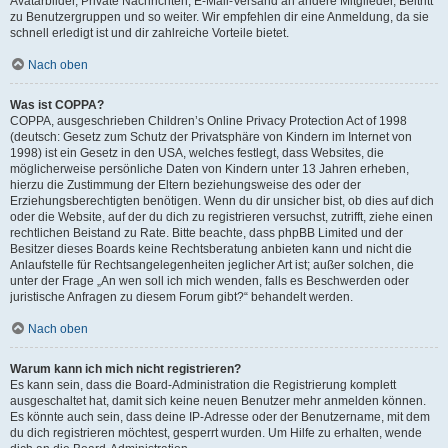
Avatarbilder, Private Nachrichten, E-Mail-Versand an andere Mitglieder, Beitritt
zu Benutzergruppen und so weiter. Wir empfehlen dir eine Anmeldung, da sie
schnell erledigt ist und dir zahlreiche Vorteile bietet.
Nach oben
Was ist COPPA?
COPPA, ausgeschrieben Children’s Online Privacy Protection Act of 1998
(deutsch: Gesetz zum Schutz der Privatsphäre von Kindern im Internet von
1998) ist ein Gesetz in den USA, welches festlegt, dass Websites, die
möglicherweise persönliche Daten von Kindern unter 13 Jahren erheben,
hierzu die Zustimmung der Eltern beziehungsweise des oder der
Erziehungsberechtigten benötigen. Wenn du dir unsicher bist, ob dies auf dich
oder die Website, auf der du dich zu registrieren versuchst, zutrifft, ziehe einen
rechtlichen Beistand zu Rate. Bitte beachte, dass phpBB Limited und der
Besitzer dieses Boards keine Rechtsberatung anbieten kann und nicht die
Anlaufstelle für Rechtsangelegenheiten jeglicher Art ist; außer solchen, die
unter der Frage „An wen soll ich mich wenden, falls es Beschwerden oder
juristische Anfragen zu diesem Forum gibt?“ behandelt werden.
Nach oben
Warum kann ich mich nicht registrieren?
Es kann sein, dass die Board-Administration die Registrierung komplett
ausgeschaltet hat, damit sich keine neuen Benutzer mehr anmelden können.
Es könnte auch sein, dass deine IP-Adresse oder der Benutzername, mit dem
du dich registrieren möchtest, gesperrt wurden. Um Hilfe zu erhalten, wende