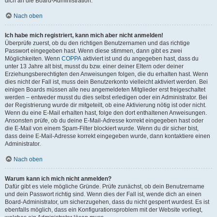
dich an die Board-Administration.
Nach oben
Ich habe mich registriert, kann mich aber nicht anmelden!
Überprüfe zuerst, ob du den richtigen Benutzernamen und das richtige
Passwort eingegeben hast. Wenn diese stimmen, dann gibt es zwei
Möglichkeiten. Wenn
COPPA
aktiviert ist und du angegeben hast, dass du
unter 13 Jahre alt bist, musst du bzw. einer deiner Eltern oder deiner
Erziehungsberechtigten den Anweisungen folgen, die du erhalten hast. Wenn
dies nicht der Fall ist, muss dein Benutzerkonto vielleicht aktiviert werden. Bei
einigen Boards müssen alle neu angemeldeten Mitglieder erst freigeschaltet
werden – entweder musst du dies selbst erledigen oder ein Administrator. Bei
der Registrierung wurde dir mitgeteilt, ob eine Aktivierung nötig ist oder nicht.
Wenn du eine E-Mail erhalten hast, folge den dort enthaltenen Anweisungen.
Ansonsten prüfe, ob du deine E-Mail-Adresse korrekt eingegeben hast oder
die E-Mail von einem Spam-Filter blockiert wurde. Wenn du dir sicher bist,
dass deine E-Mail-Adresse korrekt eingegeben wurde, dann kontaktiere einen
Administrator.
Nach oben
Warum kann ich mich nicht anmelden?
Dafür gibt es viele mögliche Gründe. Prüfe zunächst, ob dein Benutzername
und dein Passwort richtig sind. Wenn dies der Fall ist, wende dich an einen
Board-Administrator, um sicherzugehen, dass du nicht gesperrt wurdest. Es ist
ebenfalls möglich, dass ein Konfigurationsproblem mit der Website vorliegt,