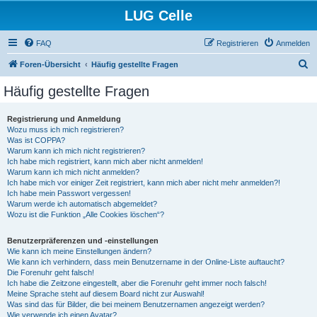
LUG Celle
FAQ
Registrieren
Anmelden
S
Foren-Übersicht
Häufig gestellte Fragen
u
Häufig gestellte Fragen
c
h
Registrierung und Anmeldung
Wozu muss ich mich registrieren?
e
Was ist COPPA?
Warum kann ich mich nicht registrieren?
Ich habe mich registriert, kann mich aber nicht anmelden!
Warum kann ich mich nicht anmelden?
Ich habe mich vor einiger Zeit registriert, kann mich aber nicht mehr anmelden?!
Ich habe mein Passwort vergessen!
Warum werde ich automatisch abgemeldet?
Wozu ist die Funktion „Alle Cookies löschen“?
Benutzerpräferenzen und -einstellungen
Wie kann ich meine Einstellungen ändern?
Wie kann ich verhindern, dass mein Benutzername in der Online-Liste auftaucht?
Die Forenuhr geht falsch!
Ich habe die Zeitzone eingestellt, aber die Forenuhr geht immer noch falsch!
Meine Sprache steht auf diesem Board nicht zur Auswahl!
Was sind das für Bilder, die bei meinem Benutzernamen angezeigt werden?
Wie verwende ich einen Avatar?