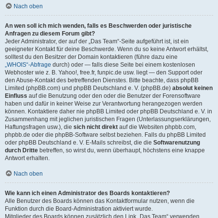
Nach oben
An wen soll ich mich wenden, falls es Beschwerden oder juristische
Anfragen zu diesem Forum gibt?
Jeder Administrator, der auf der „Das Team“-Seite aufgeführt ist, ist ein
geeigneter Kontakt für deine Beschwerde. Wenn du so keine Antwort erhältst,
solltest du den Besitzer der Domain kontaktieren (führe dazu eine
„WHOIS“-Abfrage
durch) oder — falls diese Seite bei einem kostenlosen
Webhoster wie z. B. Yahoo!, free.fr, funpic.de usw. liegt — den Support oder
den Abuse-Kontakt des betreffenden Dienstes. Bitte beachte, dass phpBB
Limited (phpBB.com) und phpBB Deutschland e. V. (phpBB.de)
absolut keinen
Einfluss
auf die Benutzung oder den oder die Benutzer der Forensoftware
haben und dafür in keiner Weise zur Verantwortung herangezogen werden
können. Kontaktiere daher nie phpBB Limited oder phpBB Deutschland e. V. in
Zusammenhang mit jeglichen juristischen Fragen (Unterlassungserklärungen,
Haftungsfragen usw.), die
sich nicht direkt
auf die Websiten phpbb.com,
phpbb.de oder die phpBB-Software selbst beziehen. Falls du phpBB Limited
oder phpBB Deutschland e. V. E-Mails schreibst, die die
Softwarenutzung
durch Dritte
betreffen, so wirst du, wenn überhaupt, höchstens eine knappe
Antwort erhalten.
Nach oben
Wie kann ich einen Administrator des Boards kontaktieren?
Alle Benutzer des Boards können das Kontaktformular nutzen, wenn die
Funktion durch die Board-Administration aktiviert wurde.
Mitglieder des Boards können zusätzlich den Link „Das Team“ verwenden.