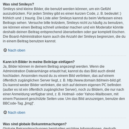
Was sind Smileys?
Smileys sind kleine Bilder, die benutzt werden können, um ein Gefühl
auszudrücken. Für jeden Smiley gibt es einen kurzen Code, z. B. bedeutet :)
fröhlich und :( traurig. Die Liste aller Smileys kannst du beim Verfassen eines
Beitrags sehen. Versuche bitte trotzdem, Smileys nicht zu häufig zu benutzen,
sie können einen Beitrag schnell unlesbar machen und ein Moderator könnte
deshalb deinen Beitrag entsprechend überarbeiten oder gar komplett löschen.
Die Board-Administration kann auch die Anzahl der Smileys begrenzen, die du
in einem Beitrag benutzen kannst.
Nach oben
Kann ich Bilder in meine Beiträge einfügen?
Ja, Bilder können in deinem Beitrag angezeigt werden. Wenn die
Administration Dateianhänge erlaubt hat, kannst du das Bild auch direkt
hochladen. Ansonsten musst du zu einem Bild verlinken, das auf einem
öffentlich zugänglichen Server liegt, z. B. http://www.domain.tld/mein-bild.gif.
Du kannst weder Bilder verlinken, die sich auf deinem eigenen PC befinden
(außer es ist ein öffentlich zugänglicher Server), noch zu Bildern, die nur nach
einer Anmeldung verfügbar sind, z. B. Hotmail- oder Yahoo-Mailboxen, mit
einem Passwort geschützte Seiten usw. Um das Bild anzuzeigen, benutze den
BBCode-Tag „[img]“.
Nach oben
Was sind globale Bekanntmachungen?
Globale Bekanntmachungen beinhalten wichtige Informationen, deshalb