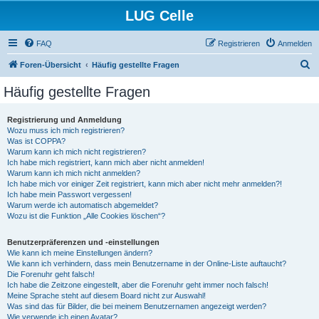
LUG Celle
FAQ
Registrieren
Anmelden
S
Foren-Übersicht
Häufig gestellte Fragen
u
Häufig gestellte Fragen
c
h
Registrierung und Anmeldung
Wozu muss ich mich registrieren?
e
Was ist COPPA?
Warum kann ich mich nicht registrieren?
Ich habe mich registriert, kann mich aber nicht anmelden!
Warum kann ich mich nicht anmelden?
Ich habe mich vor einiger Zeit registriert, kann mich aber nicht mehr anmelden?!
Ich habe mein Passwort vergessen!
Warum werde ich automatisch abgemeldet?
Wozu ist die Funktion „Alle Cookies löschen“?
Benutzerpräferenzen und -einstellungen
Wie kann ich meine Einstellungen ändern?
Wie kann ich verhindern, dass mein Benutzername in der Online-Liste auftaucht?
Die Forenuhr geht falsch!
Ich habe die Zeitzone eingestellt, aber die Forenuhr geht immer noch falsch!
Meine Sprache steht auf diesem Board nicht zur Auswahl!
Was sind das für Bilder, die bei meinem Benutzernamen angezeigt werden?
Wie verwende ich einen Avatar?