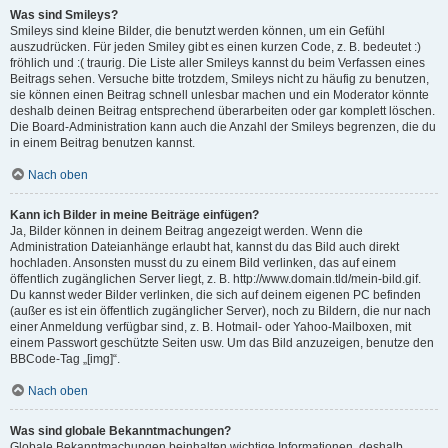
Was sind Smileys?
Smileys sind kleine Bilder, die benutzt werden können, um ein Gefühl
auszudrücken. Für jeden Smiley gibt es einen kurzen Code, z. B. bedeutet :)
fröhlich und :( traurig. Die Liste aller Smileys kannst du beim Verfassen eines
Beitrags sehen. Versuche bitte trotzdem, Smileys nicht zu häufig zu benutzen,
sie können einen Beitrag schnell unlesbar machen und ein Moderator könnte
deshalb deinen Beitrag entsprechend überarbeiten oder gar komplett löschen.
Die Board-Administration kann auch die Anzahl der Smileys begrenzen, die du
in einem Beitrag benutzen kannst.
Nach oben
Kann ich Bilder in meine Beiträge einfügen?
Ja, Bilder können in deinem Beitrag angezeigt werden. Wenn die
Administration Dateianhänge erlaubt hat, kannst du das Bild auch direkt
hochladen. Ansonsten musst du zu einem Bild verlinken, das auf einem
öffentlich zugänglichen Server liegt, z. B. http://www.domain.tld/mein-bild.gif.
Du kannst weder Bilder verlinken, die sich auf deinem eigenen PC befinden
(außer es ist ein öffentlich zugänglicher Server), noch zu Bildern, die nur nach
einer Anmeldung verfügbar sind, z. B. Hotmail- oder Yahoo-Mailboxen, mit
einem Passwort geschützte Seiten usw. Um das Bild anzuzeigen, benutze den
BBCode-Tag „[img]“.
Nach oben
Was sind globale Bekanntmachungen?
Globale Bekanntmachungen beinhalten wichtige Informationen, deshalb