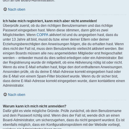
dich an die Board-Administration.
Nach oben
Ich habe mich registriert, kann mich aber nicht anmelden!
Überprüfe zuerst, ob du den richtigen Benutzernamen und das richtige
Passwort eingegeben hast. Wenn diese stimmen, dann gibt es zwei
Möglichkeiten. Wenn
COPPA
aktiviert ist und du angegeben hast, dass du
unter 13 Jahre alt bist, musst du bzw. einer deiner Eltern oder deiner
Erziehungsberechtigten den Anweisungen folgen, die du erhalten hast. Wenn
dies nicht der Fall ist, muss dein Benutzerkonto vielleicht aktiviert werden. Bei
einigen Boards müssen alle neu angemeldeten Mitglieder erst freigeschaltet
werden – entweder musst du dies selbst erledigen oder ein Administrator. Bei
der Registrierung wurde dir mitgeteilt, ob eine Aktivierung nötig ist oder nicht.
Wenn du eine E-Mail erhalten hast, folge den dort enthaltenen Anweisungen.
Ansonsten prüfe, ob du deine E-Mail-Adresse korrekt eingegeben hast oder
die E-Mail von einem Spam-Filter blockiert wurde. Wenn du dir sicher bist,
dass deine E-Mail-Adresse korrekt eingegeben wurde, dann kontaktiere einen
Administrator.
Nach oben
Warum kann ich mich nicht anmelden?
Dafür gibt es viele mögliche Gründe. Prüfe zunächst, ob dein Benutzername
und dein Passwort richtig sind. Wenn dies der Fall ist, wende dich an einen
Board-Administrator, um sicherzugehen, dass du nicht gesperrt wurdest. Es ist
ebenfalls möglich, dass ein Konfigurationsproblem mit der Website vorliegt,