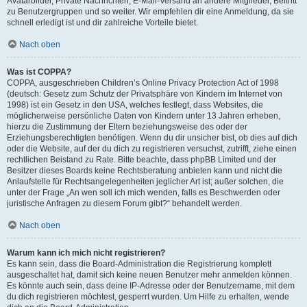
Avatarbilder, Private Nachrichten, E-Mail-Versand an andere Mitglieder, Beitritt
zu Benutzergruppen und so weiter. Wir empfehlen dir eine Anmeldung, da sie
schnell erledigt ist und dir zahlreiche Vorteile bietet.
Nach oben
Was ist COPPA?
COPPA, ausgeschrieben Children’s Online Privacy Protection Act of 1998
(deutsch: Gesetz zum Schutz der Privatsphäre von Kindern im Internet von
1998) ist ein Gesetz in den USA, welches festlegt, dass Websites, die
möglicherweise persönliche Daten von Kindern unter 13 Jahren erheben,
hierzu die Zustimmung der Eltern beziehungsweise des oder der
Erziehungsberechtigten benötigen. Wenn du dir unsicher bist, ob dies auf dich
oder die Website, auf der du dich zu registrieren versuchst, zutrifft, ziehe einen
rechtlichen Beistand zu Rate. Bitte beachte, dass phpBB Limited und der
Besitzer dieses Boards keine Rechtsberatung anbieten kann und nicht die
Anlaufstelle für Rechtsangelegenheiten jeglicher Art ist; außer solchen, die
unter der Frage „An wen soll ich mich wenden, falls es Beschwerden oder
juristische Anfragen zu diesem Forum gibt?“ behandelt werden.
Nach oben
Warum kann ich mich nicht registrieren?
Es kann sein, dass die Board-Administration die Registrierung komplett
ausgeschaltet hat, damit sich keine neuen Benutzer mehr anmelden können.
Es könnte auch sein, dass deine IP-Adresse oder der Benutzername, mit dem
du dich registrieren möchtest, gesperrt wurden. Um Hilfe zu erhalten, wende