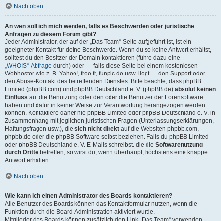
Nach oben
An wen soll ich mich wenden, falls es Beschwerden oder juristische
Anfragen zu diesem Forum gibt?
Jeder Administrator, der auf der „Das Team“-Seite aufgeführt ist, ist ein
geeigneter Kontakt für deine Beschwerde. Wenn du so keine Antwort erhältst,
solltest du den Besitzer der Domain kontaktieren (führe dazu eine
„WHOIS“-Abfrage
durch) oder — falls diese Seite bei einem kostenlosen
Webhoster wie z. B. Yahoo!, free.fr, funpic.de usw. liegt — den Support oder
den Abuse-Kontakt des betreffenden Dienstes. Bitte beachte, dass phpBB
Limited (phpBB.com) und phpBB Deutschland e. V. (phpBB.de)
absolut keinen
Einfluss
auf die Benutzung oder den oder die Benutzer der Forensoftware
haben und dafür in keiner Weise zur Verantwortung herangezogen werden
können. Kontaktiere daher nie phpBB Limited oder phpBB Deutschland e. V. in
Zusammenhang mit jeglichen juristischen Fragen (Unterlassungserklärungen,
Haftungsfragen usw.), die
sich nicht direkt
auf die Websiten phpbb.com,
phpbb.de oder die phpBB-Software selbst beziehen. Falls du phpBB Limited
oder phpBB Deutschland e. V. E-Mails schreibst, die die
Softwarenutzung
durch Dritte
betreffen, so wirst du, wenn überhaupt, höchstens eine knappe
Antwort erhalten.
Nach oben
Wie kann ich einen Administrator des Boards kontaktieren?
Alle Benutzer des Boards können das Kontaktformular nutzen, wenn die
Funktion durch die Board-Administration aktiviert wurde.
Mitglieder des Boards können zusätzlich den Link „Das Team“ verwenden.