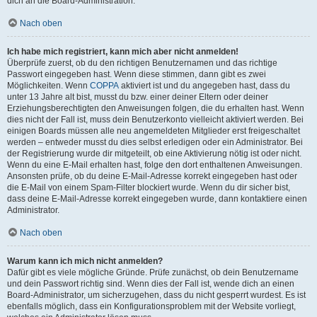
dich an die Board-Administration.
Nach oben
Ich habe mich registriert, kann mich aber nicht anmelden!
Überprüfe zuerst, ob du den richtigen Benutzernamen und das richtige
Passwort eingegeben hast. Wenn diese stimmen, dann gibt es zwei
Möglichkeiten. Wenn
COPPA
aktiviert ist und du angegeben hast, dass du
unter 13 Jahre alt bist, musst du bzw. einer deiner Eltern oder deiner
Erziehungsberechtigten den Anweisungen folgen, die du erhalten hast. Wenn
dies nicht der Fall ist, muss dein Benutzerkonto vielleicht aktiviert werden. Bei
einigen Boards müssen alle neu angemeldeten Mitglieder erst freigeschaltet
werden – entweder musst du dies selbst erledigen oder ein Administrator. Bei
der Registrierung wurde dir mitgeteilt, ob eine Aktivierung nötig ist oder nicht.
Wenn du eine E-Mail erhalten hast, folge den dort enthaltenen Anweisungen.
Ansonsten prüfe, ob du deine E-Mail-Adresse korrekt eingegeben hast oder
die E-Mail von einem Spam-Filter blockiert wurde. Wenn du dir sicher bist,
dass deine E-Mail-Adresse korrekt eingegeben wurde, dann kontaktiere einen
Administrator.
Nach oben
Warum kann ich mich nicht anmelden?
Dafür gibt es viele mögliche Gründe. Prüfe zunächst, ob dein Benutzername
und dein Passwort richtig sind. Wenn dies der Fall ist, wende dich an einen
Board-Administrator, um sicherzugehen, dass du nicht gesperrt wurdest. Es ist
ebenfalls möglich, dass ein Konfigurationsproblem mit der Website vorliegt,