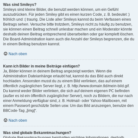
Was sind Smileys?
Smileys sind kleine Bilder, die benutzt werden können, um ein Gefühl
auszudrücken. Für jeden Smiley gibt es einen kurzen Code, z. B. bedeutet :)
fröhlich und :( traurig. Die Liste aller Smileys kannst du beim Verfassen eines
Beitrags sehen. Versuche bitte trotzdem, Smileys nicht zu häufig zu benutzen,
sie können einen Beitrag schnell unlesbar machen und ein Moderator könnte
deshalb deinen Beitrag entsprechend überarbeiten oder gar komplett löschen.
Die Board-Administration kann auch die Anzahl der Smileys begrenzen, die du
in einem Beitrag benutzen kannst.
Nach oben
Kann ich Bilder in meine Beiträge einfügen?
Ja, Bilder können in deinem Beitrag angezeigt werden. Wenn die
Administration Dateianhänge erlaubt hat, kannst du das Bild auch direkt
hochladen. Ansonsten musst du zu einem Bild verlinken, das auf einem
öffentlich zugänglichen Server liegt, z. B. http://www.domain.tld/mein-bild.gif.
Du kannst weder Bilder verlinken, die sich auf deinem eigenen PC befinden
(außer es ist ein öffentlich zugänglicher Server), noch zu Bildern, die nur nach
einer Anmeldung verfügbar sind, z. B. Hotmail- oder Yahoo-Mailboxen, mit
einem Passwort geschützte Seiten usw. Um das Bild anzuzeigen, benutze den
BBCode-Tag „[img]“.
Nach oben
Was sind globale Bekanntmachungen?
Globale Bekanntmachungen beinhalten wichtige Informationen, deshalb