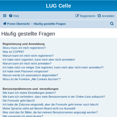
LUG Celle
FAQ
Registrieren
Anmelden
S
Foren-Übersicht
Häufig gestellte Fragen
u
Häufig gestellte Fragen
c
h
Registrierung und Anmeldung
Wozu muss ich mich registrieren?
e
Was ist COPPA?
Warum kann ich mich nicht registrieren?
Ich habe mich registriert, kann mich aber nicht anmelden!
Warum kann ich mich nicht anmelden?
Ich habe mich vor einiger Zeit registriert, kann mich aber nicht mehr anmelden?!
Ich habe mein Passwort vergessen!
Warum werde ich automatisch abgemeldet?
Wozu ist die Funktion „Alle Cookies löschen“?
Benutzerpräferenzen und -einstellungen
Wie kann ich meine Einstellungen ändern?
Wie kann ich verhindern, dass mein Benutzername in der Online-Liste auftaucht?
Die Forenuhr geht falsch!
Ich habe die Zeitzone eingestellt, aber die Forenuhr geht immer noch falsch!
Meine Sprache steht auf diesem Board nicht zur Auswahl!
Was sind das für Bilder, die bei meinem Benutzernamen angezeigt werden?
Wie verwende ich einen Avatar?