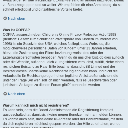
Avatarbilder, Private Nachrichten, E-Mail-Versand an andere Mitglieder, Beitritt
zu Benutzergruppen und so weiter. Wir empfehlen dir eine Anmeldung, da sie
schnell erledigt ist und dir zahlreiche Vorteile bietet.
Nach oben
Was ist COPPA?
COPPA, ausgeschrieben Children’s Online Privacy Protection Act of 1998
(deutsch: Gesetz zum Schutz der Privatsphäre von Kindern im Internet von
1998) ist ein Gesetz in den USA, welches festlegt, dass Websites, die
möglicherweise persönliche Daten von Kindern unter 13 Jahren erheben,
hierzu die Zustimmung der Eltern beziehungsweise des oder der
Erziehungsberechtigten benötigen. Wenn du dir unsicher bist, ob dies auf dich
oder die Website, auf der du dich zu registrieren versuchst, zutrifft, ziehe einen
rechtlichen Beistand zu Rate. Bitte beachte, dass phpBB Limited und der
Besitzer dieses Boards keine Rechtsberatung anbieten kann und nicht die
Anlaufstelle für Rechtsangelegenheiten jeglicher Art ist; außer solchen, die
unter der Frage „An wen soll ich mich wenden, falls es Beschwerden oder
juristische Anfragen zu diesem Forum gibt?“ behandelt werden.
Nach oben
Warum kann ich mich nicht registrieren?
Es kann sein, dass die Board-Administration die Registrierung komplett
ausgeschaltet hat, damit sich keine neuen Benutzer mehr anmelden können.
Es könnte auch sein, dass deine IP-Adresse oder der Benutzername, mit dem
du dich registrieren möchtest, gesperrt wurden. Um Hilfe zu erhalten, wende