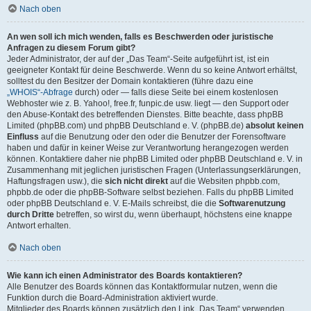
Nach oben
An wen soll ich mich wenden, falls es Beschwerden oder juristische
Anfragen zu diesem Forum gibt?
Jeder Administrator, der auf der „Das Team“-Seite aufgeführt ist, ist ein
geeigneter Kontakt für deine Beschwerde. Wenn du so keine Antwort erhältst,
solltest du den Besitzer der Domain kontaktieren (führe dazu eine
„WHOIS“-Abfrage
durch) oder — falls diese Seite bei einem kostenlosen
Webhoster wie z. B. Yahoo!, free.fr, funpic.de usw. liegt — den Support oder
den Abuse-Kontakt des betreffenden Dienstes. Bitte beachte, dass phpBB
Limited (phpBB.com) und phpBB Deutschland e. V. (phpBB.de)
absolut keinen
Einfluss
auf die Benutzung oder den oder die Benutzer der Forensoftware
haben und dafür in keiner Weise zur Verantwortung herangezogen werden
können. Kontaktiere daher nie phpBB Limited oder phpBB Deutschland e. V. in
Zusammenhang mit jeglichen juristischen Fragen (Unterlassungserklärungen,
Haftungsfragen usw.), die
sich nicht direkt
auf die Websiten phpbb.com,
phpbb.de oder die phpBB-Software selbst beziehen. Falls du phpBB Limited
oder phpBB Deutschland e. V. E-Mails schreibst, die die
Softwarenutzung
durch Dritte
betreffen, so wirst du, wenn überhaupt, höchstens eine knappe
Antwort erhalten.
Nach oben
Wie kann ich einen Administrator des Boards kontaktieren?
Alle Benutzer des Boards können das Kontaktformular nutzen, wenn die
Funktion durch die Board-Administration aktiviert wurde.
Mitglieder des Boards können zusätzlich den Link „Das Team“ verwenden.