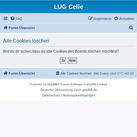
LUG Celle
FAQ
Registrieren
Anmelden
S
Foren-Übersicht
u
Alle Cookies löschen
c
h
Bist du dir sicher, dass du alle Cookies des Boards löschen möchtest?
e
Foren-Übersicht
Alle Cookies löschen
Alle Zeiten sind
UTC+02:00
Powered by
phpBB
® Forum Software © phpBB Limited
Deutsche Übersetzung durch
phpBB.de
Datenschutz
|
Nutzungsbedingungen