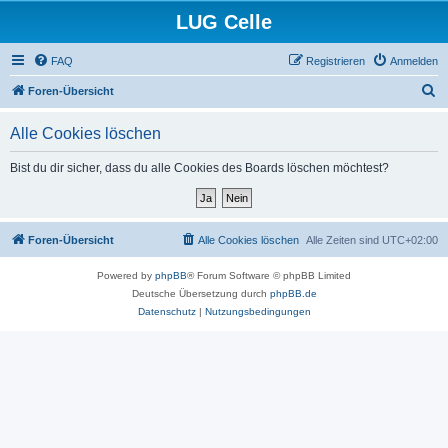
LUG Celle
FAQ
Registrieren
Anmelden
S
Foren-Übersicht
u
Alle Cookies löschen
c
h
Bist du dir sicher, dass du alle Cookies des Boards löschen möchtest?
e
Foren-Übersicht
Alle Cookies löschen
Alle Zeiten sind
UTC+02:00
Powered by
phpBB
® Forum Software © phpBB Limited
Deutsche Übersetzung durch
phpBB.de
Datenschutz
|
Nutzungsbedingungen