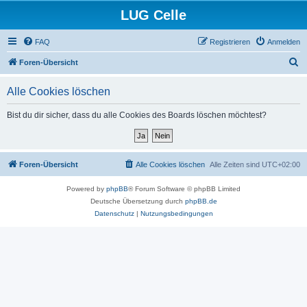
LUG Celle
FAQ
Registrieren
Anmelden
S
Foren-Übersicht
u
Alle Cookies löschen
c
h
Bist du dir sicher, dass du alle Cookies des Boards löschen möchtest?
e
Foren-Übersicht
Alle Cookies löschen
Alle Zeiten sind
UTC+02:00
Powered by
phpBB
® Forum Software © phpBB Limited
Deutsche Übersetzung durch
phpBB.de
Datenschutz
|
Nutzungsbedingungen