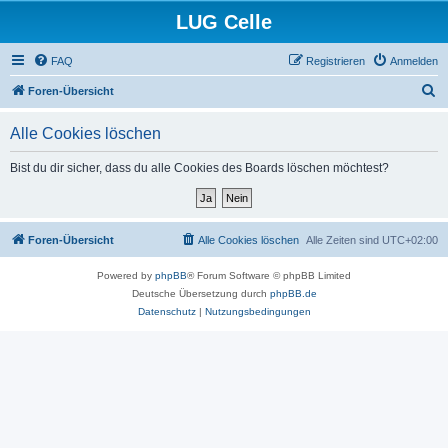
LUG Celle
FAQ
Registrieren
Anmelden
S
Foren-Übersicht
u
Alle Cookies löschen
c
h
Bist du dir sicher, dass du alle Cookies des Boards löschen möchtest?
e
Foren-Übersicht
Alle Cookies löschen
Alle Zeiten sind
UTC+02:00
Powered by
phpBB
® Forum Software © phpBB Limited
Deutsche Übersetzung durch
phpBB.de
Datenschutz
|
Nutzungsbedingungen