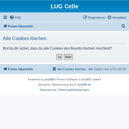
LUG Celle
FAQ
Registrieren
Anmelden
S
Foren-Übersicht
u
Alle Cookies löschen
c
h
Bist du dir sicher, dass du alle Cookies des Boards löschen möchtest?
e
Foren-Übersicht
Alle Cookies löschen
Alle Zeiten sind
UTC+02:00
Powered by
phpBB
® Forum Software © phpBB Limited
Deutsche Übersetzung durch
phpBB.de
Datenschutz
|
Nutzungsbedingungen