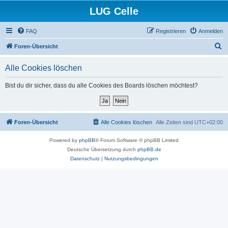
LUG Celle
FAQ
Registrieren
Anmelden
S
Foren-Übersicht
u
Alle Cookies löschen
c
h
Bist du dir sicher, dass du alle Cookies des Boards löschen möchtest?
e
Foren-Übersicht
Alle Cookies löschen
Alle Zeiten sind
UTC+02:00
Powered by
phpBB
® Forum Software © phpBB Limited
Deutsche Übersetzung durch
phpBB.de
Datenschutz
|
Nutzungsbedingungen