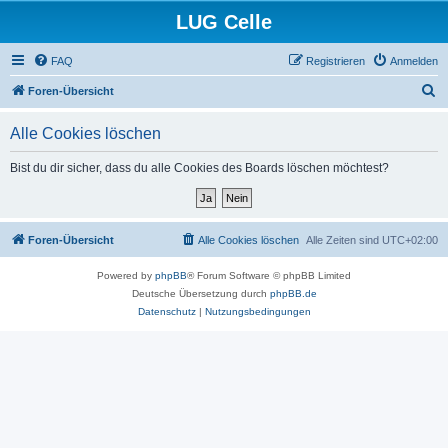
LUG Celle
FAQ
Registrieren
Anmelden
S
Foren-Übersicht
u
Alle Cookies löschen
c
h
Bist du dir sicher, dass du alle Cookies des Boards löschen möchtest?
e
Foren-Übersicht
Alle Cookies löschen
Alle Zeiten sind
UTC+02:00
Powered by
phpBB
® Forum Software © phpBB Limited
Deutsche Übersetzung durch
phpBB.de
Datenschutz
|
Nutzungsbedingungen