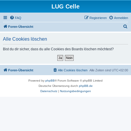
LUG Celle
FAQ
Registrieren
Anmelden
S
Foren-Übersicht
u
Alle Cookies löschen
c
h
Bist du dir sicher, dass du alle Cookies des Boards löschen möchtest?
e
Foren-Übersicht
Alle Cookies löschen
Alle Zeiten sind
UTC+02:00
Powered by
phpBB
® Forum Software © phpBB Limited
Deutsche Übersetzung durch
phpBB.de
Datenschutz
|
Nutzungsbedingungen