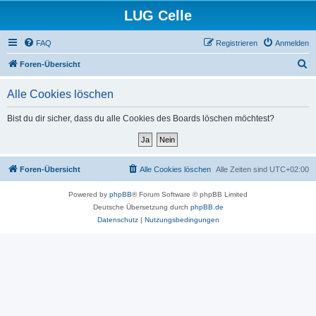
LUG Celle
FAQ
Registrieren
Anmelden
S
Foren-Übersicht
u
Alle Cookies löschen
c
h
Bist du dir sicher, dass du alle Cookies des Boards löschen möchtest?
e
Foren-Übersicht
Alle Cookies löschen
Alle Zeiten sind
UTC+02:00
Powered by
phpBB
® Forum Software © phpBB Limited
Deutsche Übersetzung durch
phpBB.de
Datenschutz
|
Nutzungsbedingungen