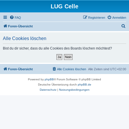
LUG Celle
FAQ
Registrieren
Anmelden
S
Foren-Übersicht
u
Alle Cookies löschen
c
h
Bist du dir sicher, dass du alle Cookies des Boards löschen möchtest?
e
Foren-Übersicht
Alle Cookies löschen
Alle Zeiten sind
UTC+02:00
Powered by
phpBB
® Forum Software © phpBB Limited
Deutsche Übersetzung durch
phpBB.de
Datenschutz
|
Nutzungsbedingungen