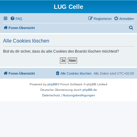
LUG Celle
FAQ
Registrieren
Anmelden
S
Foren-Übersicht
u
Alle Cookies löschen
c
h
Bist du dir sicher, dass du alle Cookies des Boards löschen möchtest?
e
Foren-Übersicht
Alle Cookies löschen
Alle Zeiten sind
UTC+02:00
Powered by
phpBB
® Forum Software © phpBB Limited
Deutsche Übersetzung durch
phpBB.de
Datenschutz
|
Nutzungsbedingungen