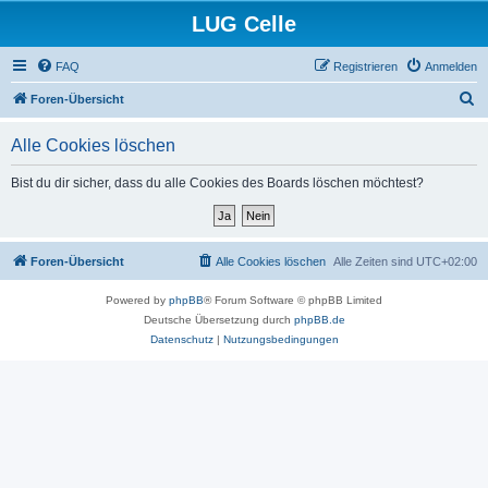
LUG Celle
FAQ
Registrieren
Anmelden
S
Foren-Übersicht
u
Alle Cookies löschen
c
h
Bist du dir sicher, dass du alle Cookies des Boards löschen möchtest?
e
Foren-Übersicht
Alle Cookies löschen
Alle Zeiten sind
UTC+02:00
Powered by
phpBB
® Forum Software © phpBB Limited
Deutsche Übersetzung durch
phpBB.de
Datenschutz
|
Nutzungsbedingungen