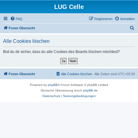
LUG Celle
FAQ
Registrieren
Anmelden
S
Foren-Übersicht
u
Alle Cookies löschen
c
h
Bist du dir sicher, dass du alle Cookies des Boards löschen möchtest?
e
Foren-Übersicht
Alle Cookies löschen
Alle Zeiten sind
UTC+02:00
Powered by
phpBB
® Forum Software © phpBB Limited
Deutsche Übersetzung durch
phpBB.de
Datenschutz
|
Nutzungsbedingungen