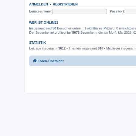
ANMELDEN
•
REGISTRIEREN
Benutzername:
Passwort:
WER IST ONLINE?
Insgesamt sind
50
Besucher online :: 1 sichtbares Mitglied, 0 unsichtba
Der Besucherrekord liegt bei
5076
Besuchern, die am Mo 4. Mai 2026, 02:
STATISTIK
Beiträge insgesamt
3612
• Themen insgesamt
616
• Mitglieder insgesam
Foren-Übersicht