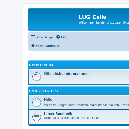
LUG Celle
Willkommen bei der Linux User Grou
Schnellzugriff
FAQ
Foren-Übersicht
LUG ÖFFENTLICH
Öffentliche Informationen
LINUX (ÖFFENTLICH)
Hilfe
Wenn ihr Fragen oder Probleme habt und das nächste Treffen
Linux Smalltalk
Allgemeine Diskussionen rund um Linux.