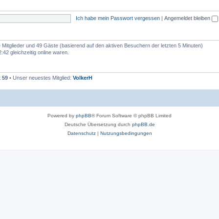
e
e
m
n
Ich habe mein Passwort vergessen
|
Angemeldet bleiben
e
n
re Mitglieder und 49 Gäste (basierend auf den aktiven Besuchern der letzten 5 Minuten)
42 gleichzeitig online waren.
t
59
• Unser neuestes Mitglied:
VolkerH
Powered by
phpBB
® Forum Software © phpBB Limited
Deutsche Übersetzung durch
phpBB.de
Datenschutz
|
Nutzungsbedingungen