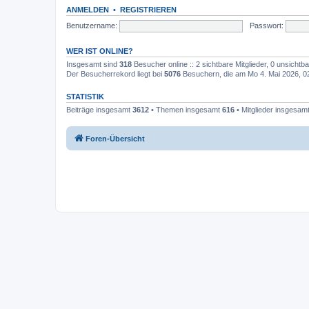
ANMELDEN
•
REGISTRIEREN
Benutzername:
Passwort:
WER IST ONLINE?
Insgesamt sind
318
Besucher online :: 2 sichtbare Mitglieder, 0 unsicht
Der Besucherrekord liegt bei
5076
Besuchern, die am Mo 4. Mai 2026, 02:
STATISTIK
Beiträge insgesamt
3612
• Themen insgesamt
616
• Mitglieder insgesam
Foren-Übersicht