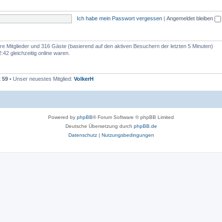
e
e
m
n
Ich habe mein Passwort vergessen
|
Angemeldet bleiben
e
n
bare Mitglieder und 316 Gäste (basierend auf den aktiven Besuchern der letzten 5 Minuten)
42 gleichzeitig online waren.
t
59
• Unser neuestes Mitglied:
VolkerH
Powered by
phpBB
® Forum Software © phpBB Limited
Deutsche Übersetzung durch
phpBB.de
Datenschutz
|
Nutzungsbedingungen