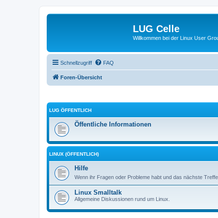
LUG Celle
Willkommen bei der Linux User Grou
Schnellzugriff
FAQ
Foren-Übersicht
LUG ÖFFENTLICH
Öffentliche Informationen
LINUX (ÖFFENTLICH)
Hilfe
Wenn ihr Fragen oder Probleme habt und das nächste Treffen
Linux Smalltalk
Allgemeine Diskussionen rund um Linux.