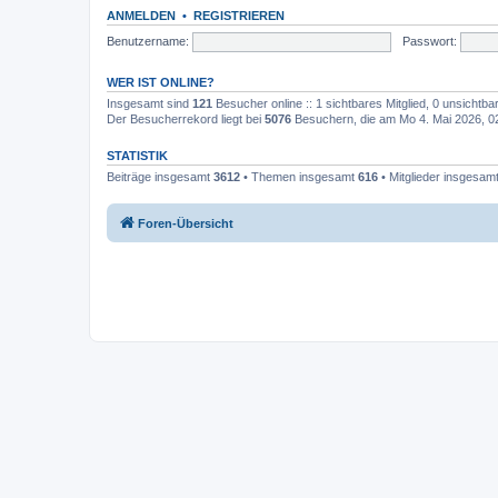
ANMELDEN
•
REGISTRIEREN
Benutzername:
Passwort:
WER IST ONLINE?
Insgesamt sind
121
Besucher online :: 1 sichtbares Mitglied, 0 unsichtb
Der Besucherrekord liegt bei
5076
Besuchern, die am Mo 4. Mai 2026, 02:
STATISTIK
Beiträge insgesamt
3612
• Themen insgesamt
616
• Mitglieder insgesam
Foren-Übersicht