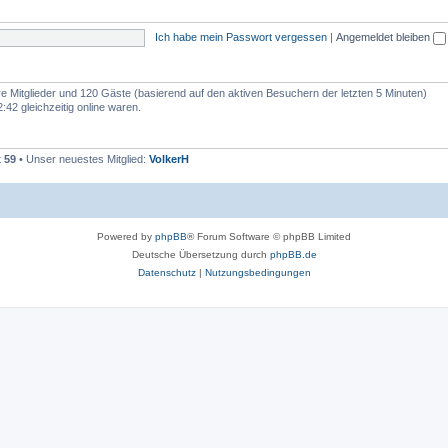
e
e
m
n
Ich habe mein Passwort vergessen
|
Angemeldet bleiben
e
n
are Mitglieder und 120 Gäste (basierend auf den aktiven Besuchern der letzten 5 Minuten)
42 gleichzeitig online waren.
t
59
• Unser neuestes Mitglied:
VolkerH
Powered by
phpBB
® Forum Software © phpBB Limited
Deutsche Übersetzung durch
phpBB.de
Datenschutz
|
Nutzungsbedingungen