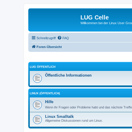
LUG Celle
Willkommen bei der Linux User Grou
Schnellzugriff
FAQ
Foren-Übersicht
LUG ÖFFENTLICH
Öffentliche Informationen
LINUX (ÖFFENTLICH)
Hilfe
Wenn ihr Fragen oder Probleme habt und das nächste Treffen
Linux Smalltalk
Allgemeine Diskussionen rund um Linux.