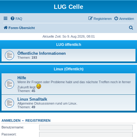
LUG Celle
FAQ
Registrieren
Anmelden
S
Foren-Übersicht
u
Aktuelle Zeit: So 9. Aug 2026, 08:01
c
LUG öffentlich
h
Öffentliche Informationen
e
Themen:
193
Linux (Öffentlich)
Hilfe
Wenn ihr Fragen oder Probleme habt und das nächste Treffen noch in ferner
Zukunft liegt
Themen:
45
Linux Smalltalk
Allgemeine Diskussionen rund um Linux.
Themen:
49
ANMELDEN
•
REGISTRIEREN
Benutzername:
Passwort: