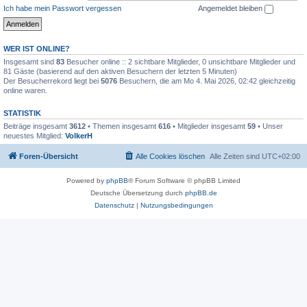
Ich habe mein Passwort vergessen
Angemeldet bleiben
WER IST ONLINE?
Insgesamt sind
83
Besucher online :: 2 sichtbare Mitglieder, 0 unsichtbare Mitglieder und
81 Gäste (basierend auf den aktiven Besuchern der letzten 5 Minuten)
Der Besucherrekord liegt bei
5076
Besuchern, die am Mo 4. Mai 2026, 02:42 gleichzeitig
online waren.
STATISTIK
Beiträge insgesamt
3612
• Themen insgesamt
616
• Mitglieder insgesamt
59
• Unser
neuestes Mitglied:
VolkerH
Foren-Übersicht
Alle Cookies löschen
Alle Zeiten sind
UTC+02:00
Powered by
phpBB
® Forum Software © phpBB Limited
Deutsche Übersetzung durch
phpBB.de
Datenschutz
|
Nutzungsbedingungen