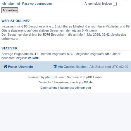
Ich habe mein Passwort vergessen
Angemeldet bleiben
WER IST ONLINE?
Insgesamt sind
90
Besucher online :: 1 sichtbares Mitglied, 0 unsichtbare Mitglieder und 89
Gäste (basierend auf den aktiven Besuchern der letzten 5 Minuten)
Der Besucherrekord liegt bei
5076
Besuchern, die am Mo 4. Mai 2026, 02:42 gleichzeitig
online waren.
STATISTIK
Beiträge insgesamt
3611
• Themen insgesamt
616
• Mitglieder insgesamt
59
• Unser
neuestes Mitglied:
VolkerH
Foren-Übersicht
Alle Cookies löschen
Alle Zeiten sind
UTC+02:00
Powered by
phpBB
® Forum Software © phpBB Limited
Deutsche Übersetzung durch
phpBB.de
Datenschutz
|
Nutzungsbedingungen