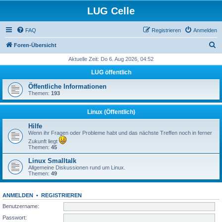
LUG Celle
FAQ
Registrieren
Anmelden
S
Foren-Übersicht
u
Aktuelle Zeit: Do 6. Aug 2026, 04:52
c
LUG öffentlich
h
Öffentliche Informationen
e
Themen:
193
Linux (Öffentlich)
Hilfe
Wenn ihr Fragen oder Probleme habt und das nächste Treffen noch in ferner
Zukunft liegt
Themen:
45
Linux Smalltalk
Allgemeine Diskussionen rund um Linux.
Themen:
49
ANMELDEN
•
REGISTRIEREN
Benutzername:
Passwort: