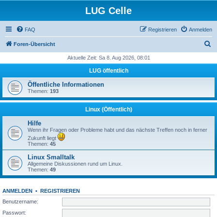
LUG Celle
FAQ
Registrieren
Anmelden
S
Foren-Übersicht
u
Aktuelle Zeit: Sa 8. Aug 2026, 08:01
c
LUG öffentlich
h
Öffentliche Informationen
e
Themen:
193
Linux (Öffentlich)
Hilfe
Wenn ihr Fragen oder Probleme habt und das nächste Treffen noch in ferner
Zukunft liegt
Themen:
45
Linux Smalltalk
Allgemeine Diskussionen rund um Linux.
Themen:
49
ANMELDEN
•
REGISTRIEREN
Benutzername:
Passwort: