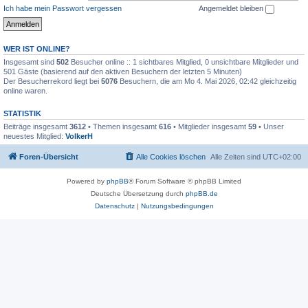
Ich habe mein Passwort vergessen
Angemeldet bleiben
WER IST ONLINE?
Insgesamt sind
502
Besucher online :: 1 sichtbares Mitglied, 0 unsichtbare Mitglieder und
501 Gäste (basierend auf den aktiven Besuchern der letzten 5 Minuten)
Der Besucherrekord liegt bei
5076
Besuchern, die am Mo 4. Mai 2026, 02:42 gleichzeitig
online waren.
STATISTIK
Beiträge insgesamt
3612
• Themen insgesamt
616
• Mitglieder insgesamt
59
• Unser
neuestes Mitglied:
VolkerH
Foren-Übersicht
Alle Cookies löschen
Alle Zeiten sind
UTC+02:00
Powered by
phpBB
® Forum Software © phpBB Limited
Deutsche Übersetzung durch
phpBB.de
Datenschutz
|
Nutzungsbedingungen