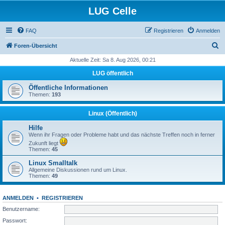
LUG Celle
FAQ
Registrieren
Anmelden
S
Foren-Übersicht
u
Aktuelle Zeit: Sa 8. Aug 2026, 00:21
c
LUG öffentlich
h
Öffentliche Informationen
e
Themen:
193
Linux (Öffentlich)
Hilfe
Wenn ihr Fragen oder Probleme habt und das nächste Treffen noch in ferner
Zukunft liegt
Themen:
45
Linux Smalltalk
Allgemeine Diskussionen rund um Linux.
Themen:
49
ANMELDEN
•
REGISTRIEREN
Benutzername:
Passwort: