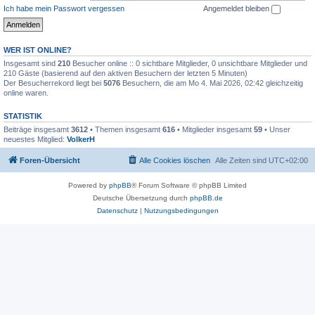
Ich habe mein Passwort vergessen
Angemeldet bleiben
WER IST ONLINE?
Insgesamt sind
210
Besucher online :: 0 sichtbare Mitglieder, 0 unsichtbare Mitglieder und
210 Gäste (basierend auf den aktiven Besuchern der letzten 5 Minuten)
Der Besucherrekord liegt bei
5076
Besuchern, die am Mo 4. Mai 2026, 02:42 gleichzeitig
online waren.
STATISTIK
Beiträge insgesamt
3612
• Themen insgesamt
616
• Mitglieder insgesamt
59
• Unser
neuestes Mitglied:
VolkerH
Foren-Übersicht
Alle Cookies löschen
Alle Zeiten sind
UTC+02:00
Powered by
phpBB
® Forum Software © phpBB Limited
Deutsche Übersetzung durch
phpBB.de
Datenschutz
|
Nutzungsbedingungen