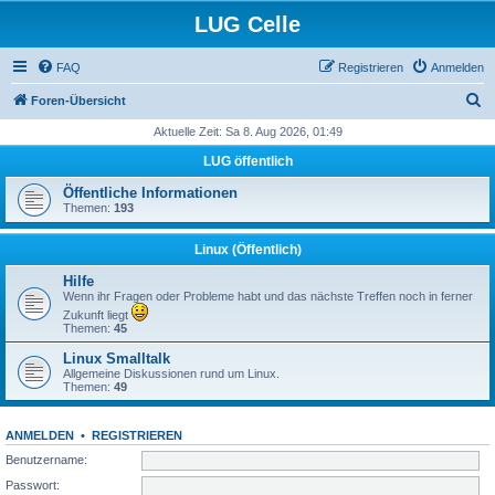
LUG Celle
FAQ
Registrieren
Anmelden
S
Foren-Übersicht
u
Aktuelle Zeit: Sa 8. Aug 2026, 01:49
c
LUG öffentlich
h
Öffentliche Informationen
e
Themen:
193
Linux (Öffentlich)
Hilfe
Wenn ihr Fragen oder Probleme habt und das nächste Treffen noch in ferner
Zukunft liegt
Themen:
45
Linux Smalltalk
Allgemeine Diskussionen rund um Linux.
Themen:
49
ANMELDEN
•
REGISTRIEREN
Benutzername:
Passwort: