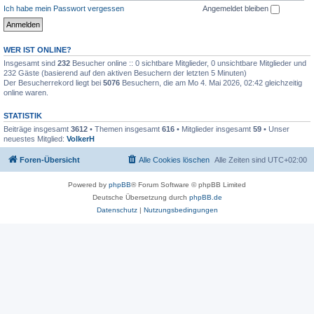
Ich habe mein Passwort vergessen
Angemeldet bleiben
WER IST ONLINE?
Insgesamt sind
232
Besucher online :: 0 sichtbare Mitglieder, 0 unsichtbare Mitglieder und
232 Gäste (basierend auf den aktiven Besuchern der letzten 5 Minuten)
Der Besucherrekord liegt bei
5076
Besuchern, die am Mo 4. Mai 2026, 02:42 gleichzeitig
online waren.
STATISTIK
Beiträge insgesamt
3612
• Themen insgesamt
616
• Mitglieder insgesamt
59
• Unser
neuestes Mitglied:
VolkerH
Foren-Übersicht
Alle Cookies löschen
Alle Zeiten sind
UTC+02:00
Powered by
phpBB
® Forum Software © phpBB Limited
Deutsche Übersetzung durch
phpBB.de
Datenschutz
|
Nutzungsbedingungen