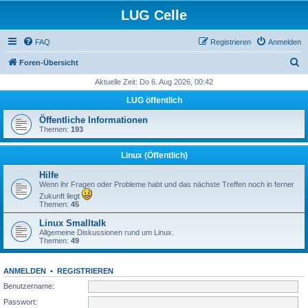
LUG Celle
FAQ
Registrieren
Anmelden
S
Foren-Übersicht
u
Aktuelle Zeit: Do 6. Aug 2026, 00:42
c
LUG öffentlich
h
Öffentliche Informationen
e
Themen:
193
Linux (Öffentlich)
Hilfe
Wenn ihr Fragen oder Probleme habt und das nächste Treffen noch in ferner
Zukunft liegt
Themen:
45
Linux Smalltalk
Allgemeine Diskussionen rund um Linux.
Themen:
49
ANMELDEN
•
REGISTRIEREN
Benutzername:
Passwort: