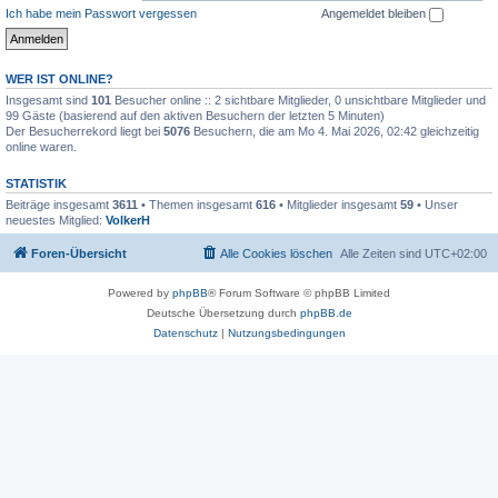
Ich habe mein Passwort vergessen
Angemeldet bleiben
WER IST ONLINE?
Insgesamt sind
101
Besucher online :: 2 sichtbare Mitglieder, 0 unsichtbare Mitglieder und
99 Gäste (basierend auf den aktiven Besuchern der letzten 5 Minuten)
Der Besucherrekord liegt bei
5076
Besuchern, die am Mo 4. Mai 2026, 02:42 gleichzeitig
online waren.
STATISTIK
Beiträge insgesamt
3611
• Themen insgesamt
616
• Mitglieder insgesamt
59
• Unser
neuestes Mitglied:
VolkerH
Foren-Übersicht
Alle Cookies löschen
Alle Zeiten sind
UTC+02:00
Powered by
phpBB
® Forum Software © phpBB Limited
Deutsche Übersetzung durch
phpBB.de
Datenschutz
|
Nutzungsbedingungen