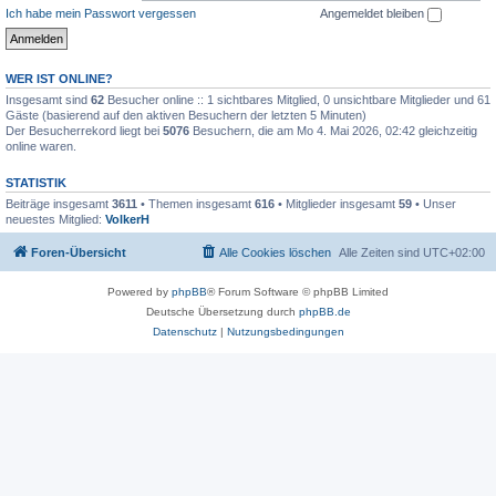
Ich habe mein Passwort vergessen
Angemeldet bleiben
WER IST ONLINE?
Insgesamt sind
62
Besucher online :: 1 sichtbares Mitglied, 0 unsichtbare Mitglieder und 61
Gäste (basierend auf den aktiven Besuchern der letzten 5 Minuten)
Der Besucherrekord liegt bei
5076
Besuchern, die am Mo 4. Mai 2026, 02:42 gleichzeitig
online waren.
STATISTIK
Beiträge insgesamt
3611
• Themen insgesamt
616
• Mitglieder insgesamt
59
• Unser
neuestes Mitglied:
VolkerH
Foren-Übersicht
Alle Cookies löschen
Alle Zeiten sind
UTC+02:00
Powered by
phpBB
® Forum Software © phpBB Limited
Deutsche Übersetzung durch
phpBB.de
Datenschutz
|
Nutzungsbedingungen