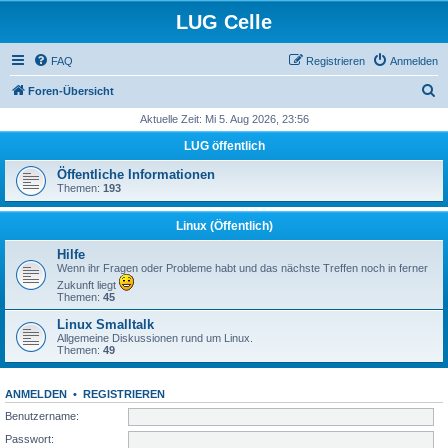
LUG Celle
FAQ
Registrieren
Anmelden
S
Foren-Übersicht
u
Aktuelle Zeit: Mi 5. Aug 2026, 23:56
c
LUG öffentlich
h
Öffentliche Informationen
e
Themen:
193
Linux (Öffentlich)
Hilfe
Wenn ihr Fragen oder Probleme habt und das nächste Treffen noch in ferner
Zukunft liegt
Themen:
45
Linux Smalltalk
Allgemeine Diskussionen rund um Linux.
Themen:
49
ANMELDEN
•
REGISTRIEREN
Benutzername:
Passwort: