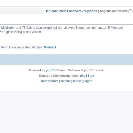
e
e
m
n
Ich habe mein Passwort vergessen
|
Angemeldet bleiben
e
n
re Mitglieder und 73 Gäste (basierend auf den aktiven Besuchern der letzten 5 Minuten)
42 gleichzeitig online waren.
t
59
• Unser neuestes Mitglied:
VolkerH
Powered by
phpBB
® Forum Software © phpBB Limited
Deutsche Übersetzung durch
phpBB.de
Datenschutz
|
Nutzungsbedingungen