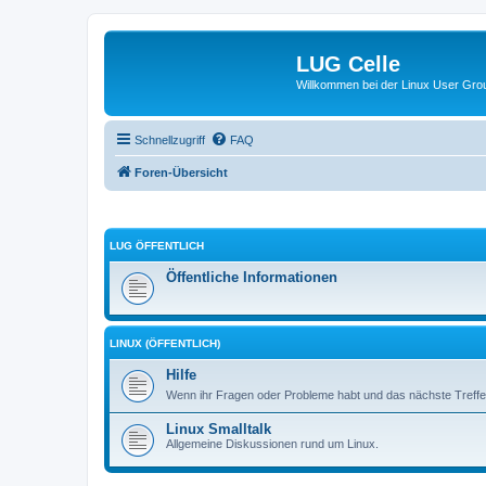
LUG Celle
Willkommen bei der Linux User Grou
Schnellzugriff
FAQ
Foren-Übersicht
LUG ÖFFENTLICH
Öffentliche Informationen
LINUX (ÖFFENTLICH)
Hilfe
Wenn ihr Fragen oder Probleme habt und das nächste Treffen
Linux Smalltalk
Allgemeine Diskussionen rund um Linux.