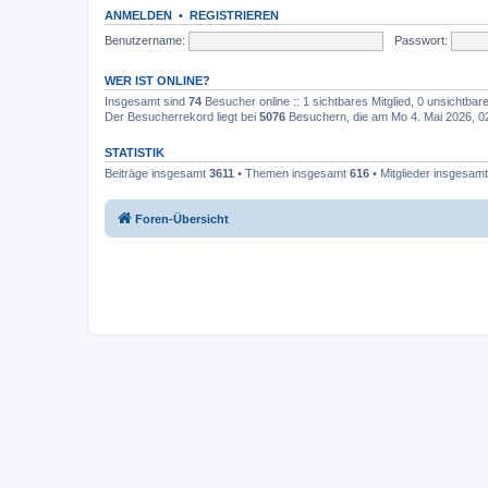
ANMELDEN
•
REGISTRIEREN
Benutzername:
Passwort:
WER IST ONLINE?
Insgesamt sind
74
Besucher online :: 1 sichtbares Mitglied, 0 unsichtba
Der Besucherrekord liegt bei
5076
Besuchern, die am Mo 4. Mai 2026, 02:
STATISTIK
Beiträge insgesamt
3611
• Themen insgesamt
616
• Mitglieder insgesam
Foren-Übersicht