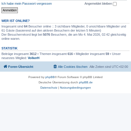
Ich habe mein Passwort vergessen
Angemeldet bleiben
WER IST ONLINE?
Insgesamt sind
64
Besucher online :: 3 sichtbare Mitglieder, 0 unsichtbare Mitglieder und
61 Gäste (basierend auf den aktiven Besuchern der letzten 5 Minuten)
Der Besucherrekord liegt bei
5076
Besuchern, die am Mo 4. Mai 2026, 02:42 gleichzeitig
online waren.
STATISTIK
Beiträge insgesamt
3612
• Themen insgesamt
616
• Mitglieder insgesamt
59
• Unser
neuestes Mitglied:
VolkerH
Foren-Übersicht
Alle Cookies löschen
Alle Zeiten sind
UTC+02:00
Powered by
phpBB
® Forum Software © phpBB Limited
Deutsche Übersetzung durch
phpBB.de
Datenschutz
|
Nutzungsbedingungen