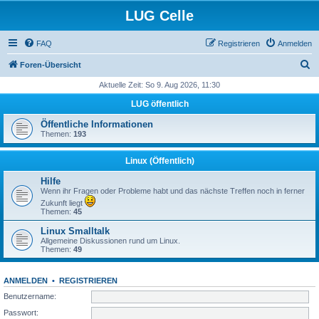
LUG Celle
FAQ
Registrieren
Anmelden
S
Foren-Übersicht
u
Aktuelle Zeit: So 9. Aug 2026, 11:30
c
LUG öffentlich
h
Öffentliche Informationen
e
Themen:
193
Linux (Öffentlich)
Hilfe
Wenn ihr Fragen oder Probleme habt und das nächste Treffen noch in ferner
Zukunft liegt
Themen:
45
Linux Smalltalk
Allgemeine Diskussionen rund um Linux.
Themen:
49
ANMELDEN
•
REGISTRIEREN
Benutzername:
Passwort: