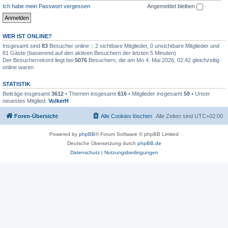
Ich habe mein Passwort vergessen
Angemeldet bleiben
WER IST ONLINE?
Insgesamt sind
83
Besucher online :: 2 sichtbare Mitglieder, 0 unsichtbare Mitglieder und
81 Gäste (basierend auf den aktiven Besuchern der letzten 5 Minuten)
Der Besucherrekord liegt bei
5076
Besuchern, die am Mo 4. Mai 2026, 02:42 gleichzeitig
online waren.
STATISTIK
Beiträge insgesamt
3612
• Themen insgesamt
616
• Mitglieder insgesamt
59
• Unser
neuestes Mitglied:
VolkerH
Foren-Übersicht
Alle Cookies löschen
Alle Zeiten sind
UTC+02:00
Powered by
phpBB
® Forum Software © phpBB Limited
Deutsche Übersetzung durch
phpBB.de
Datenschutz
|
Nutzungsbedingungen