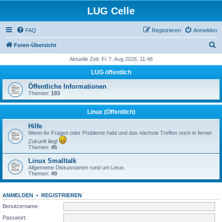
LUG Celle
FAQ
Registrieren
Anmelden
S
Foren-Übersicht
u
Aktuelle Zeit: Fr 7. Aug 2026, 11:48
c
LUG öffentlich
h
Öffentliche Informationen
e
Themen:
193
Linux (Öffentlich)
Hilfe
Wenn ihr Fragen oder Probleme habt und das nächste Treffen noch in ferner
Zukunft liegt
Themen:
45
Linux Smalltalk
Allgemeine Diskussionen rund um Linux.
Themen:
49
ANMELDEN
•
REGISTRIEREN
Benutzername:
Passwort: