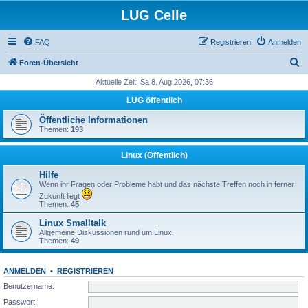
LUG Celle
FAQ
Registrieren
Anmelden
S
Foren-Übersicht
u
Aktuelle Zeit: Sa 8. Aug 2026, 07:36
c
LUG öffentlich
h
Öffentliche Informationen
e
Themen:
193
Linux (Öffentlich)
Hilfe
Wenn ihr Fragen oder Probleme habt und das nächste Treffen noch in ferner
Zukunft liegt
Themen:
45
Linux Smalltalk
Allgemeine Diskussionen rund um Linux.
Themen:
49
ANMELDEN
•
REGISTRIEREN
Benutzername:
Passwort: