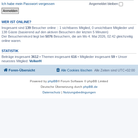
Ich habe mein Passwort vergessen
Angemeldet bleiben
WER IST ONLINE?
Insgesamt sind
139
Besucher online :: 1 sichtbares Mitglied, 0 unsichtbare Mitglieder und
138 Gäste (basierend auf den aktiven Besuchern der letzten 5 Minuten)
Der Besucherrekord liegt bei
5076
Besuchern, die am Mo 4. Mai 2026, 02:42 gleichzeitig
online waren.
STATISTIK
Beiträge insgesamt
3612
• Themen insgesamt
616
• Mitglieder insgesamt
59
• Unser
neuestes Mitglied:
VolkerH
Foren-Übersicht
Alle Cookies löschen
Alle Zeiten sind
UTC+02:00
Powered by
phpBB
® Forum Software © phpBB Limited
Deutsche Übersetzung durch
phpBB.de
Datenschutz
|
Nutzungsbedingungen