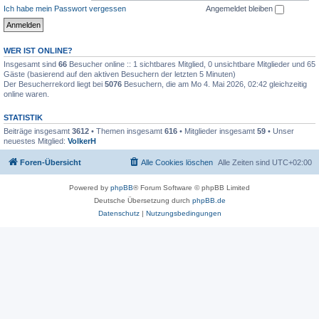
Ich habe mein Passwort vergessen
Angemeldet bleiben
WER IST ONLINE?
Insgesamt sind
66
Besucher online :: 1 sichtbares Mitglied, 0 unsichtbare Mitglieder und 65
Gäste (basierend auf den aktiven Besuchern der letzten 5 Minuten)
Der Besucherrekord liegt bei
5076
Besuchern, die am Mo 4. Mai 2026, 02:42 gleichzeitig
online waren.
STATISTIK
Beiträge insgesamt
3612
• Themen insgesamt
616
• Mitglieder insgesamt
59
• Unser
neuestes Mitglied:
VolkerH
Foren-Übersicht
Alle Cookies löschen
Alle Zeiten sind
UTC+02:00
Powered by
phpBB
® Forum Software © phpBB Limited
Deutsche Übersetzung durch
phpBB.de
Datenschutz
|
Nutzungsbedingungen