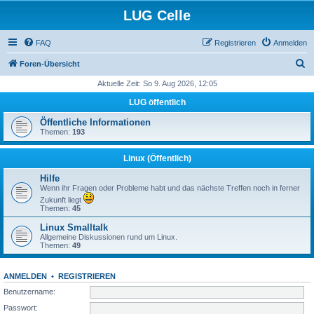
LUG Celle
FAQ
Registrieren
Anmelden
S
Foren-Übersicht
u
Aktuelle Zeit: So 9. Aug 2026, 12:05
c
LUG öffentlich
h
Öffentliche Informationen
e
Themen:
193
Linux (Öffentlich)
Hilfe
Wenn ihr Fragen oder Probleme habt und das nächste Treffen noch in ferner
Zukunft liegt
Themen:
45
Linux Smalltalk
Allgemeine Diskussionen rund um Linux.
Themen:
49
ANMELDEN
•
REGISTRIEREN
Benutzername:
Passwort: