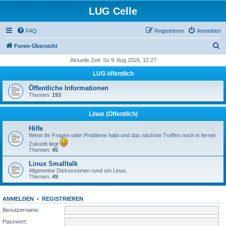
LUG Celle
FAQ
Registrieren
Anmelden
S
Foren-Übersicht
u
Aktuelle Zeit: So 9. Aug 2026, 12:27
c
LUG öffentlich
h
Öffentliche Informationen
e
Themen:
193
Linux (Öffentlich)
Hilfe
Wenn ihr Fragen oder Probleme habt und das nächste Treffen noch in ferner
Zukunft liegt
Themen:
45
Linux Smalltalk
Allgemeine Diskussionen rund um Linux.
Themen:
49
ANMELDEN
•
REGISTRIEREN
Benutzername:
Passwort: