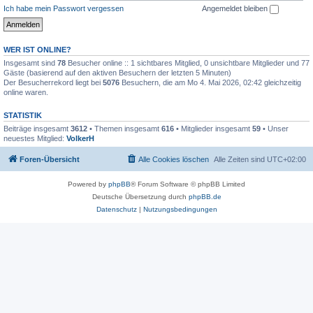
Ich habe mein Passwort vergessen
Angemeldet bleiben
WER IST ONLINE?
Insgesamt sind
78
Besucher online :: 1 sichtbares Mitglied, 0 unsichtbare Mitglieder und 77
Gäste (basierend auf den aktiven Besuchern der letzten 5 Minuten)
Der Besucherrekord liegt bei
5076
Besuchern, die am Mo 4. Mai 2026, 02:42 gleichzeitig
online waren.
STATISTIK
Beiträge insgesamt
3612
• Themen insgesamt
616
• Mitglieder insgesamt
59
• Unser
neuestes Mitglied:
VolkerH
Foren-Übersicht
Alle Cookies löschen
Alle Zeiten sind
UTC+02:00
Powered by
phpBB
® Forum Software © phpBB Limited
Deutsche Übersetzung durch
phpBB.de
Datenschutz
|
Nutzungsbedingungen