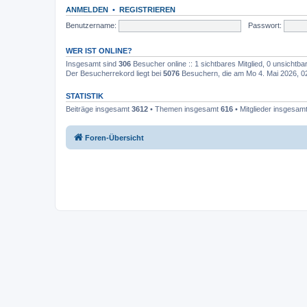
ANMELDEN
•
REGISTRIEREN
Benutzername:
Passwort:
WER IST ONLINE?
Insgesamt sind
306
Besucher online :: 1 sichtbares Mitglied, 0 unsichtb
Der Besucherrekord liegt bei
5076
Besuchern, die am Mo 4. Mai 2026, 02:
STATISTIK
Beiträge insgesamt
3612
• Themen insgesamt
616
• Mitglieder insgesam
Foren-Übersicht