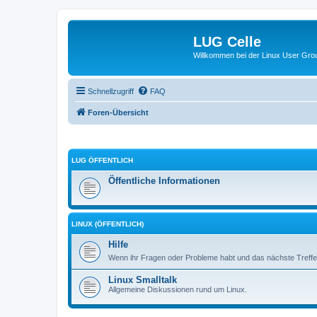
LUG Celle
Willkommen bei der Linux User Grou
Schnellzugriff
FAQ
Foren-Übersicht
LUG ÖFFENTLICH
Öffentliche Informationen
LINUX (ÖFFENTLICH)
Hilfe
Wenn ihr Fragen oder Probleme habt und das nächste Treffen
Linux Smalltalk
Allgemeine Diskussionen rund um Linux.