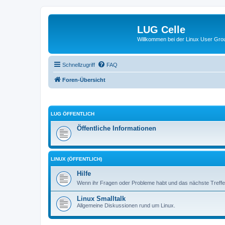
LUG Celle
Willkommen bei der Linux User Grou
Schnellzugriff
FAQ
Foren-Übersicht
LUG ÖFFENTLICH
Öffentliche Informationen
LINUX (ÖFFENTLICH)
Hilfe
Wenn ihr Fragen oder Probleme habt und das nächste Treffen
Linux Smalltalk
Allgemeine Diskussionen rund um Linux.