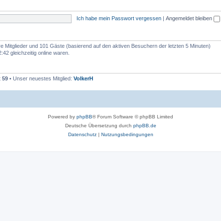
e
e
m
n
Ich habe mein Passwort vergessen
|
Angemeldet bleiben
e
n
are Mitglieder und 101 Gäste (basierend auf den aktiven Besuchern der letzten 5 Minuten)
42 gleichzeitig online waren.
t
59
• Unser neuestes Mitglied:
VolkerH
Powered by
phpBB
® Forum Software © phpBB Limited
Deutsche Übersetzung durch
phpBB.de
Datenschutz
|
Nutzungsbedingungen