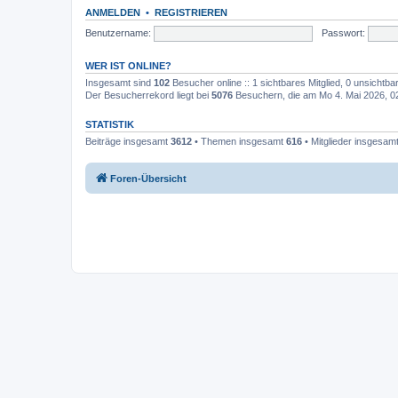
ANMELDEN
•
REGISTRIEREN
Benutzername:
Passwort:
WER IST ONLINE?
Insgesamt sind
102
Besucher online :: 1 sichtbares Mitglied, 0 unsichtb
Der Besucherrekord liegt bei
5076
Besuchern, die am Mo 4. Mai 2026, 02:
STATISTIK
Beiträge insgesamt
3612
• Themen insgesamt
616
• Mitglieder insgesam
Foren-Übersicht