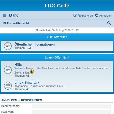
LUG Celle
FAQ
Registrieren
Anmelden
S
Foren-Übersicht
u
Aktuelle Zeit: Sa 8. Aug 2026, 11:42
c
LUG öffentlich
h
Öffentliche Informationen
e
Themen:
193
Linux (Öffentlich)
Hilfe
Wenn ihr Fragen oder Probleme habt und das nächste Treffen noch in ferner
Zukunft liegt
Themen:
45
Linux Smalltalk
Allgemeine Diskussionen rund um Linux.
Themen:
49
ANMELDEN
•
REGISTRIEREN
Benutzername:
Passwort: