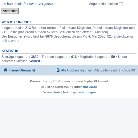
Ich habe mein Passwort vergessen
Angemeldet bleiben
WER IST ONLINE?
Insgesamt sind
213
Besucher online :: 2 sichtbare Mitglieder, 0 unsichtbare Mitglieder und
211 Gäste (basierend auf den aktiven Besuchern der letzten 5 Minuten)
Der Besucherrekord liegt bei
5076
Besuchern, die am Mo 4. Mai 2026, 02:42 gleichzeitig
online waren.
STATISTIK
Beiträge insgesamt
3612
• Themen insgesamt
616
• Mitglieder insgesamt
59
• Unser
neuestes Mitglied:
VolkerH
Foren-Übersicht
Alle Cookies löschen
Alle Zeiten sind
UTC+02:00
Powered by
phpBB
® Forum Software © phpBB Limited
Deutsche Übersetzung durch
phpBB.de
Datenschutz
|
Nutzungsbedingungen