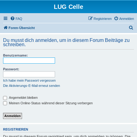
LUG Celle
FAQ
Registrieren
Anmelden
S
Foren-Übersicht
u
Du musst dich anmelden, um in diesem Forum Beiträge zu
c
schreiben.
h
Benutzername:
e
Passwort:
Ich habe mein Passwort vergessen
Die Aktivierungs-E-Mail erneut senden
Angemeldet bleiben
Meinen Online-Status während dieser Sitzung verbergen
REGISTRIEREN
Du musst in diesem Forum registriert sein, um dich anmelden zu können. Die