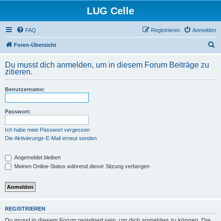
LUG Celle
FAQ
Registrieren
Anmelden
S
Foren-Übersicht
u
Du musst dich anmelden, um in diesem Forum Beiträge zu
c
zitieren.
h
Benutzername:
e
Passwort:
Ich habe mein Passwort vergessen
Die Aktivierungs-E-Mail erneut senden
Angemeldet bleiben
Meinen Online-Status während dieser Sitzung verbergen
REGISTRIEREN
Du musst in diesem Forum registriert sein, um dich anmelden zu können. Die