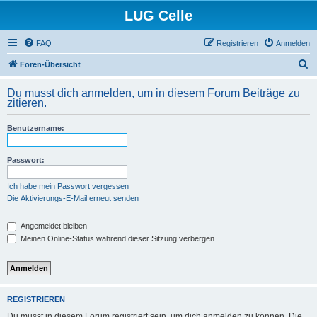
LUG Celle
FAQ
Registrieren
Anmelden
S
Foren-Übersicht
u
Du musst dich anmelden, um in diesem Forum Beiträge zu
c
zitieren.
h
Benutzername:
e
Passwort:
Ich habe mein Passwort vergessen
Die Aktivierungs-E-Mail erneut senden
Angemeldet bleiben
Meinen Online-Status während dieser Sitzung verbergen
REGISTRIEREN
Du musst in diesem Forum registriert sein, um dich anmelden zu können. Die